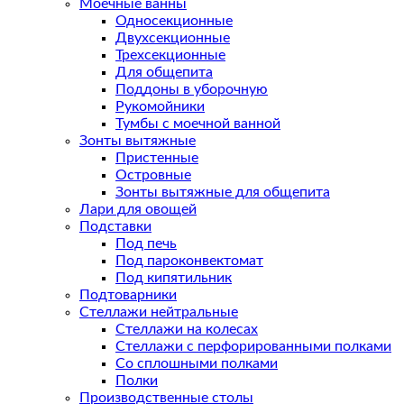
Моечные ванны
Односекционные
Двухсекционные
Трехсекционные
Для общепита
Поддоны в уборочную
Рукомойники
Тумбы с моечной ванной
Зонты вытяжные
Пристенные
Островные
Зонты вытяжные для общепита
Лари для овощей
Подставки
Под печь
Под пароконвектомат
Под кипятильник
Подтоварники
Стеллажи нейтральные
Стеллажи на колесах
Стеллажи с перфорированными полками
Со сплошными полками
Полки
Производственные столы