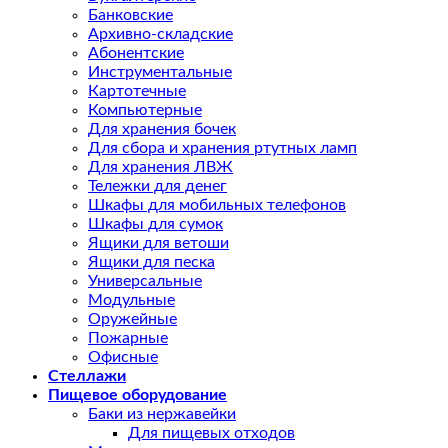
Банковские
Архивно-складские
Абонентские
Инструментальные
Картотечные
Компьютерные
Для хранения бочек
Для сбора и хранения ртутных ламп
Для хранения ЛВЖ
Тележки для денег
Шкафы для мобильных телефонов
Шкафы для сумок
Ящики для ветоши
Ящики для песка
Универсальные
Модульные
Оружейные
Пожарные
Офисные
Стеллажи
Пищевое оборудование
Баки из нержавейки
Для пищевых отходов