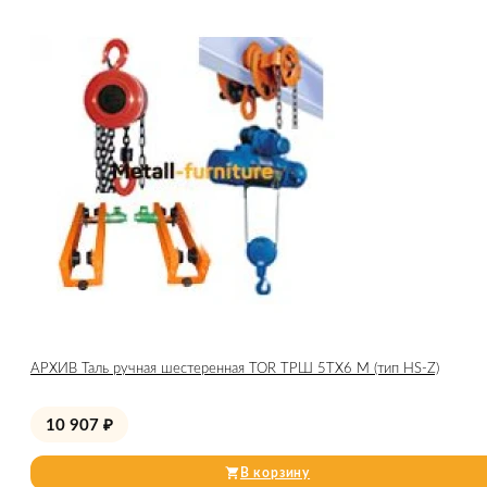
АРХИВ Таль ручная шестеренная TOR ТРШ 5ТХ6 М (тип HS-Z)
10 907
₽
В корзину