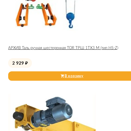
АРХИВ Таль ручная шестеренная TOR ТРШ 1ТХ3 М (тип HS-Z)
2 929
₽
В корзину