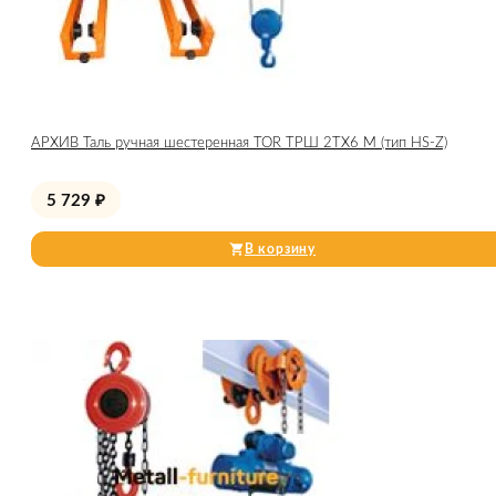
АРХИВ Таль ручная шестеренная TOR ТРШ 2ТХ6 М (тип HS-Z)
5 729
₽
В корзину