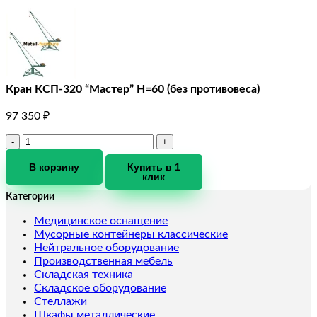
Кран КСП-320 “Мастер” Н=60 (без противовеса)
97 350
₽
Количество
товара
Кран
В корзину
Купить в 1
клик
КСП-320
"Мастер"
Категории
Н=60
(без
Медицинское оснащение
противовеса)
Мусорные контейнеры классические
Нейтральное оборудование
Производственная мебель
Складская техника
Складское оборудование
Стеллажи
Шкафы металлические