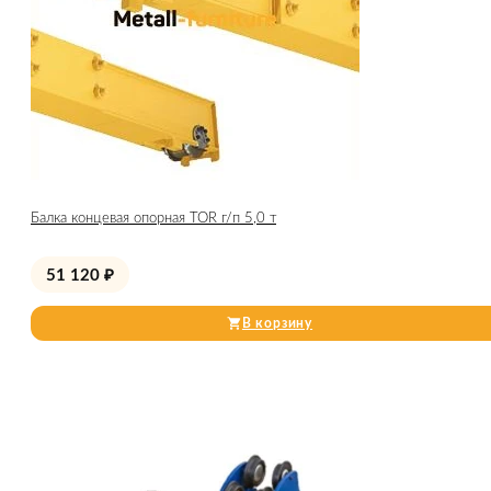
Балка концевая опорная TOR г/п 5,0 т
51 120
₽
В корзину