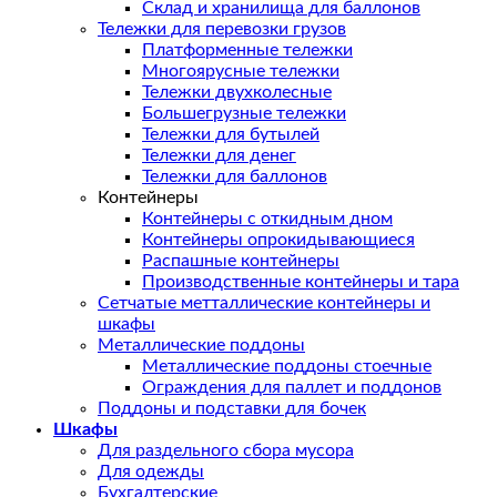
Склад и хранилища для баллонов
Тележки для перевозки грузов
Платформенные тележки
Многоярусные тележки
Тележки двухколесные
Большегрузные тележки
Тележки для бутылей
Тележки для денег
Тележки для баллонов
Контейнеры
Контейнеры с откидным дном
Контейнеры опрокидывающиеся
Распашные контейнеры
Производственные контейнеры и тара
Сетчатые метталлические контейнеры и
шкафы
Металлические поддоны
Металлические поддоны стоечные
Ограждения для паллет и поддонов
Поддоны и подставки для бочек
Шкафы
Для раздельного сбора мусора
Для одежды
Бухгалтерские