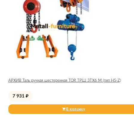
АРХИВ Таль ручная шестеренная TOR ТРШ 3ТХ6 М (тип HS-Z)
7 931
₽
В корзину