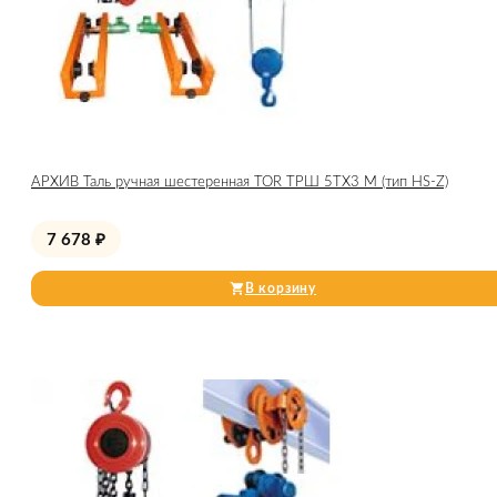
АРХИВ Таль ручная шестеренная TOR ТРШ 5ТХ3 М (тип HS-Z)
7 678
₽
В корзину