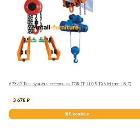
АРХИВ Таль ручная шестеренная TOR ТРШ 0,5 ТХ6 М (тип HS-Z)
3 678
₽
В корзину