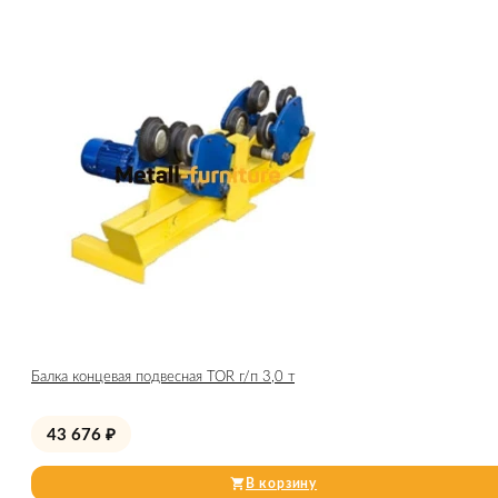
Балка концевая подвесная TOR г/п 3,0 т
43 676
₽
В корзину