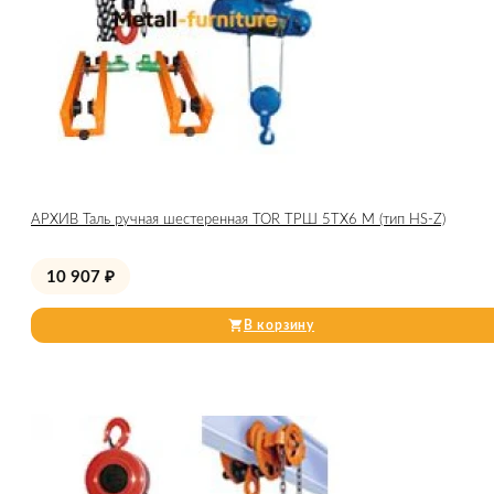
АРХИВ Таль ручная шестеренная TOR ТРШ 5ТХ6 М (тип HS-Z)
10 907
₽
В корзину