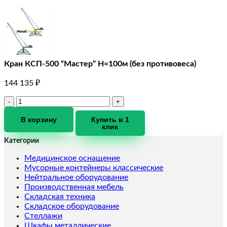
Кран КСП-500 “Мастер” Н=100м (без противовеса)
144 135
₽
Количество
товара
Кран
В корзину
Купить в 1
клик
КСП-500
"Мастер"
Категории
Н=100м
(без
Медицинское оснащение
противовеса)
Мусорные контейнеры классические
Нейтральное оборудование
Производственная мебель
Складская техника
Складское оборудование
Стеллажи
Шкафы металлические