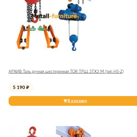
АРХИВ Таль ручная шестеренная TOR ТРШ 3ТХ3 М (тип HS-Z)
5 190
₽
В корзину