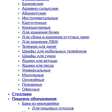
Банковские
Архивно-складские
Абонентские
Инструментальные
Картотечные
Компьютерные
Для хранения бочек
Для сбора и хранения ртутных ламп
Для хранения ЛВЖ
Тележки для денег
Шкафы для мобильных телефонов
Шкафы для сумок
Ящики для ветоши
Ящики для песка
Универсальные
Модульные
Оружейные
Пожарные
Офисные
Стеллажи
Пищевое оборудование
Баки из нержавейки
Для пищевых отходов