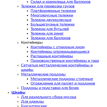
Склад и хранилища для баллонов
Тележки для перевозки грузов
Платформенные тележки
Многоярусные тележки
Тележки двухколесные
Большегрузные тележки
Тележки для бутылей
Тележки для денег
Тележки для баллонов
Контейнеры
Контейнеры с откидным дном
Контейнеры опрокидывающиеся
Распашные контейнеры
Производственные контейнеры и тара
Сетчатые метталлические контейнеры и
шкафы
Металлические поддоны
Металлические поддоны стоечные
Ограждения для паллет и поддонов
Поддоны и подставки для бочек
Шкафы
Для раздельного сбора мусора
Для одежды
Бухгалтерские