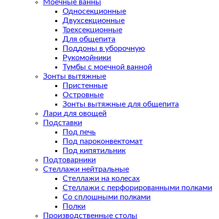
Моечные ванны
Односекционные
Двухсекционные
Трехсекционные
Для общепита
Поддоны в уборочную
Рукомойники
Тумбы с моечной ванной
Зонты вытяжные
Пристенные
Островные
Зонты вытяжные для общепита
Лари для овощей
Подставки
Под печь
Под пароконвектомат
Под кипятильник
Подтоварники
Стеллажи нейтральные
Стеллажи на колесах
Стеллажи с перфорированными полками
Со сплошными полками
Полки
Производственные столы