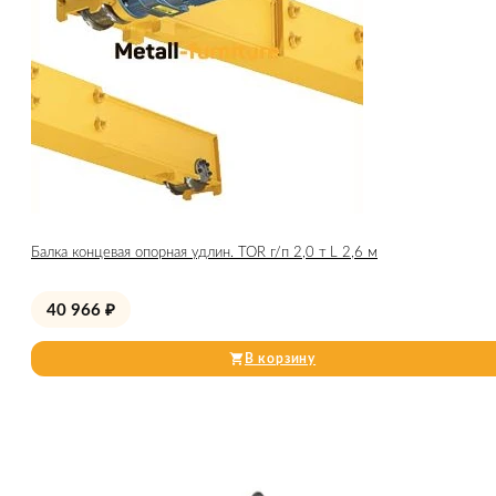
Балка концевая опорная удлин. TOR г/п 2,0 т L 2,6 м
40 966
₽
В корзину