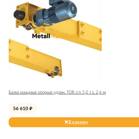
Балка концевая опорная удлин. TOR г/п 5,0 т L 2,6 м
56 610
₽
В корзину