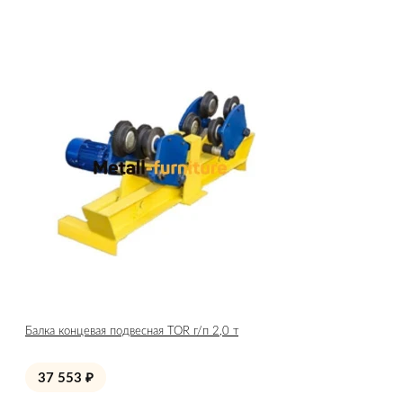
Балка концевая подвесная TOR г/п 2,0 т
37 553
₽