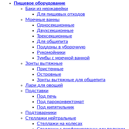
Пищевое оборудование
Баки из нержавейки
Для пищевых отходов
Моечные ванны
Односекционные
Двухсекционные
Трехсекционные
Для общепита
Поддоны в уборочную
Рукомойники
Тумбы с моечной ванной
Зонты вытяжные
Пристенные
Островные
Зонты вытяжные для общепита
Лари для овощей
Подставки
Под печь
Под пароконвектомат
Под кипятильник
Подтоварники
Стеллажи нейтральные
Стеллажи на колесах