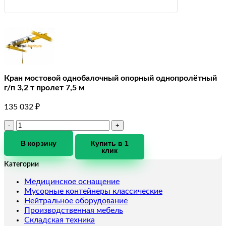
Кран мостовой однобалочный опорный однопролётный
г/п 3,2 т пролет 7,5 м
135 032
₽
Количество
товара
Кран
В корзину
Купить в 1
клик
мостовой
однобалочный
Категории
опорный
однопролётный
Медицинское оснащение
г/
Мусорные контейнеры классические
п
Нейтральное оборудование
3,2
Производственная мебель
т
Складская техника