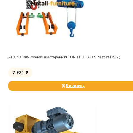
АРХИВ Таль ручная шестеренная TOR ТРШ 3ТХ6 М (тип HS-Z)
7 931
₽
В корзину