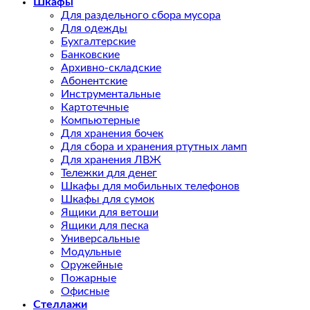
Шкафы
Для раздельного сбора мусора
Для одежды
Бухгалтерские
Банковские
Архивно-складские
Абонентские
Инструментальные
Картотечные
Компьютерные
Для хранения бочек
Для сбора и хранения ртутных ламп
Для хранения ЛВЖ
Тележки для денег
Шкафы для мобильных телефонов
Шкафы для сумок
Ящики для ветоши
Ящики для песка
Универсальные
Модульные
Оружейные
Пожарные
Офисные
Стеллажи