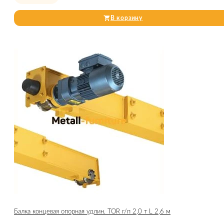
В корзину
Балка концевая опорная удлин. TOR г/п 2,0 т L 2,6 м