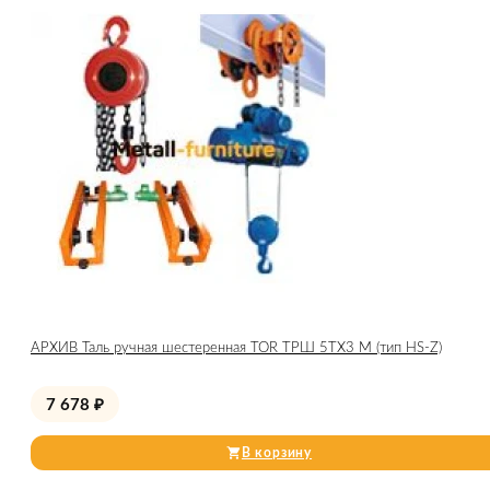
АРХИВ Таль ручная шестеренная TOR ТРШ 5ТХ3 М (тип HS-Z)
7 678
₽
В корзину