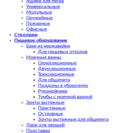
Ящики для песка
Универсальные
Модульные
Оружейные
Пожарные
Офисные
Стеллажи
Пищевое оборудование
Баки из нержавейки
Для пищевых отходов
Моечные ванны
Односекционные
Двухсекционные
Трехсекционные
Для общепита
Поддоны в уборочную
Рукомойники
Тумбы с моечной ванной
Зонты вытяжные
Пристенные
Островные
Зонты вытяжные для общепита
Лари для овощей
Подставки