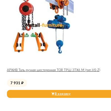
АРХИВ Таль ручная шестеренная TOR ТРШ 3ТХ6 М (тип HS-Z)
7 931
₽
В корзину