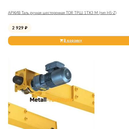
АРХИВ Таль ручная шестеренная TOR ТРШ 1ТХ3 М (тип HS-Z)
2 929
₽
В корзину