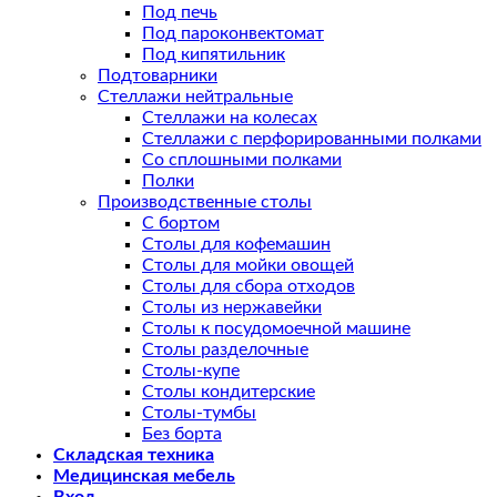
Под печь
Под пароконвектомат
Под кипятильник
Подтоварники
Стеллажи нейтральные
Стеллажи на колесах
Стеллажи с перфорированными полками
Со сплошными полками
Полки
Производственные столы
С бортом
Столы для кофемашин
Столы для мойки овощей
Столы для сбора отходов
Столы из нержавейки
Столы к посудомоечной машине
Столы разделочные
Столы-купе
Столы кондитерские
Столы-тумбы
Без борта
Складская техника
Медицинская мебель