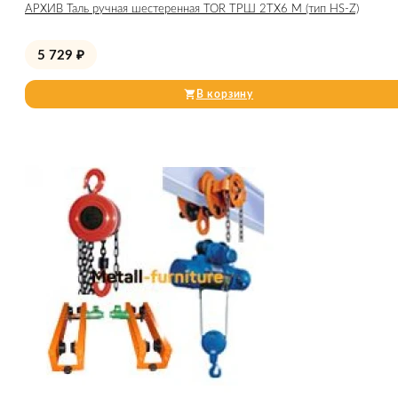
АРХИВ Таль ручная шестеренная TOR ТРШ 2ТХ6 М (тип HS-Z)
5 729
₽
В корзину