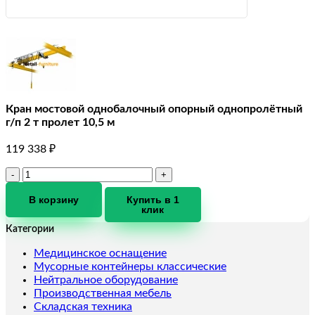
Кран мостовой однобалочный опорный однопролётный
г/п 2 т пролет 10,5 м
119 338
₽
Количество
товара
Кран
В корзину
Купить в 1
клик
мостовой
однобалочный
Категории
опорный
однопролётный
Медицинское оснащение
г/
Мусорные контейнеры классические
п
Нейтральное оборудование
2
Производственная мебель
т
Складская техника