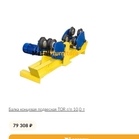
Балка концевая подвесная TOR г/п 10,0 т
79 308
₽