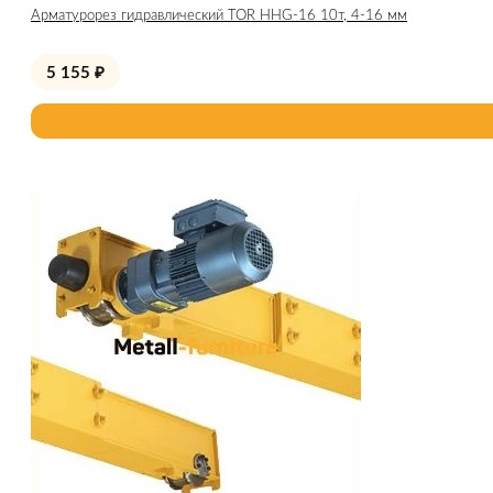
Арматурорез гидравлический TOR HHG-16 10т, 4-16 мм
5 155
₽