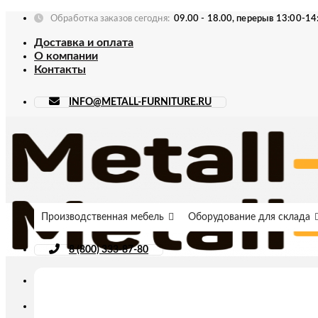
Skip
Обработка заказов сегодня:
09.00 - 18.00, перерыв 13:00-14
to
Доставка и оплата
content
О компании
Контакты
INFO@METALL-FURNITURE.RU
Производственная мебель
Оборудование для склада
8 (800) 333-87-80
Искать: