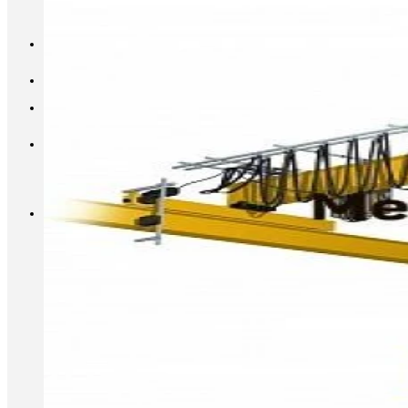
INFO@METALL-FURNITURE.RU
8 (800) 333-87-80
Корзина
Корзина пуста.