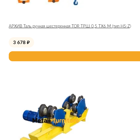
АРХИВ Таль ручная шестеренная TOR ТРШ 0,5 ТХ6 М (тип HS-Z)
3 678
₽