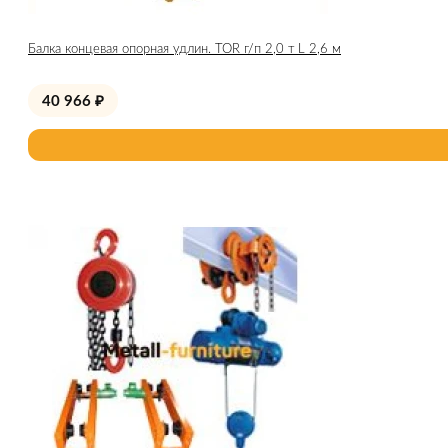
Балка концевая опорная удлин. TOR г/п 2,0 т L 2,6 м
40 966
₽