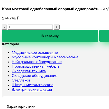
Кран мостовой однобалочный опорный однопролётный г/п 
174 746
₽
Количество
товара
Кран
В корзину
мостовой
Категории
однобалочный
опорный
Медицинское оснащение
однопролётный
Мусорные контейнеры классические
г/
Нейтральное оборудование
п
Производственная мебель
2
Складская техника
т
Складское оборудование
пролет
Стеллажи
13,5
Шкафы металлические
м
Электрические шкафы
Характеристики