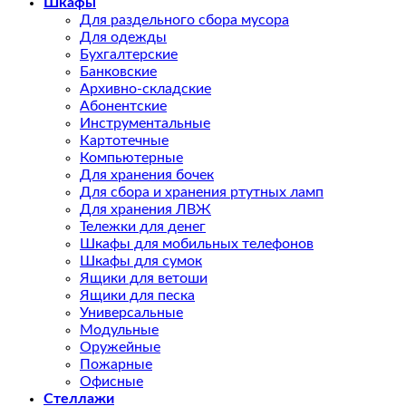
Шкафы
Для раздельного сбора мусора
Для одежды
Бухгалтерские
Банковские
Архивно-складские
Абонентские
Инструментальные
Картотечные
Компьютерные
Для хранения бочек
Для сбора и хранения ртутных ламп
Для хранения ЛВЖ
Тележки для денег
Шкафы для мобильных телефонов
Шкафы для сумок
Ящики для ветоши
Ящики для песка
Универсальные
Модульные
Оружейные
Пожарные
Офисные
Стеллажи