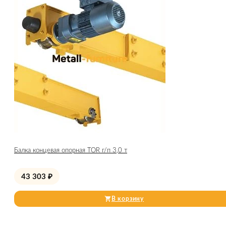
Балка концевая опорная TOR г/п 3,0 т
43 303
₽
В корзину