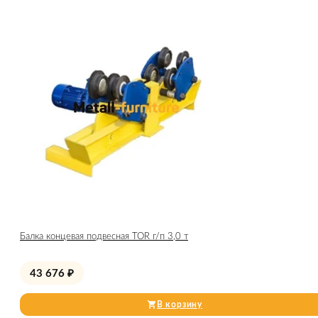
Балка концевая подвесная TOR г/п 3,0 т
43 676
₽
В корзину