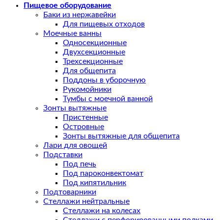
Пищевое оборудование
Баки из нержавейки
Для пищевых отходов
Моечные ванны
Односекционные
Двухсекционные
Трехсекционные
Для общепита
Поддоны в уборочную
Рукомойники
Тумбы с моечной ванной
Зонты вытяжные
Пристенные
Островные
Зонты вытяжные для общепита
Лари для овощей
Подставки
Под печь
Под пароконвектомат
Под кипятильник
Подтоварники
Стеллажи нейтральные
Стеллажи на колесах