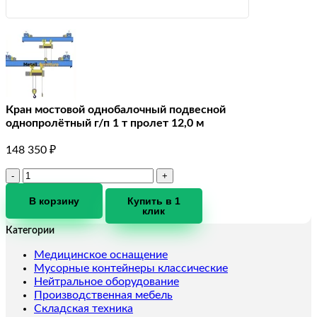
Кран мостовой однобалочный подвесной
однопролётный г/п 1 т пролет 12,0 м
148 350
₽
Количество
товара
Кран
В корзину
Купить в 1
клик
мостовой
однобалочный
Категории
подвесной
однопролётный
Медицинское оснащение
г/
Мусорные контейнеры классические
п
Нейтральное оборудование
1
Производственная мебель
т
Складская техника