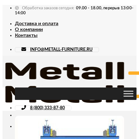
Skip
Обработка заказов сегодня:
09.00 - 18.00, перерыв 13:00-
to
14:00
content
Доставка и оплата
О компании
Контакты
INFO@METALL-FURNITURE.RU
8 (800) 333-87-80
Искать: