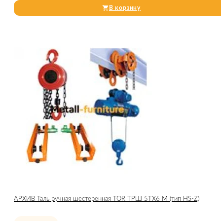
В корзину
АРХИВ Таль ручная шестеренная TOR ТРШ 5ТХ6 М (тип HS-Z)