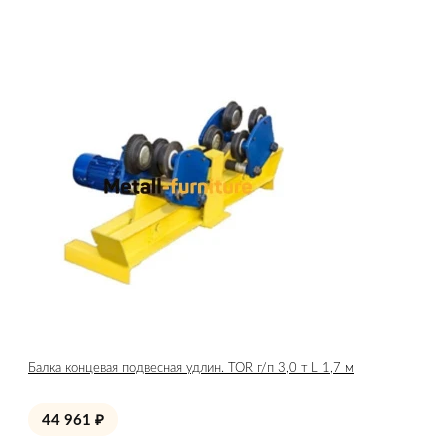
Балка концевая подвесная удлин. TOR г/п 3,0 т L 1,7 м
44 961
₽