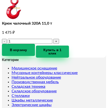
Крюк чалочный 320А 11,0 т
1 475
₽
Количество
товара
Крюк
В корзину
Купить в 1
клик
чалочный
320А
Категории
11,0
т
Медицинское оснащение
Мусорные контейнеры классические
Нейтральное оборудование
Производственная мебель
Складская техника
Складское оборудование
Стеллажи
Шкафы металлические
Электрические шкафы