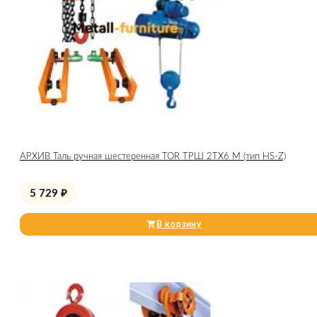
АРХИВ Таль ручная шестеренная TOR ТРШ 2ТХ6 М (тип HS-Z)
5 729
₽
В корзину