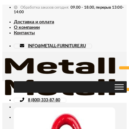
Skip
Обработка заказов сегодня:
09.00 - 18.00, перерыв 13:00-
to
14:00
content
Доставка и оплата
О компании
Контакты
INFO@METALL-FURNITURE.RU
8 (800) 333-87-80
Искать: