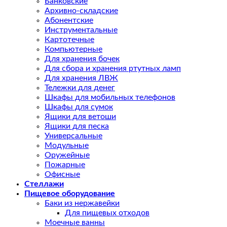
Банковские
Архивно-складские
Абонентские
Инструментальные
Картотечные
Компьютерные
Для хранения бочек
Для сбора и хранения ртутных ламп
Для хранения ЛВЖ
Тележки для денег
Шкафы для мобильных телефонов
Шкафы для сумок
Ящики для ветоши
Ящики для песка
Универсальные
Модульные
Оружейные
Пожарные
Офисные
Стеллажи
Пищевое оборудование
Баки из нержавейки
Для пищевых отходов
Моечные ванны