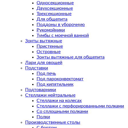
Односекционные
Двухсекционные
Трехсекционные
Для общепита
Поддоны в уборочную
Рукомойники
Тумбы с моечной ванной
Зонты вытяжные
Пристенные
Островные
Зонты вытяжные для общепита
Лари для овощей
Подставки
Под печь
Под пароконвектомат
Под кипятильник
Подтоварники
Стеллажи нейтральные
Стеллажи на колесах
Стеллажи с перфорированными полками
Со сплошными полками
Полки
Производственные столы
С бортом