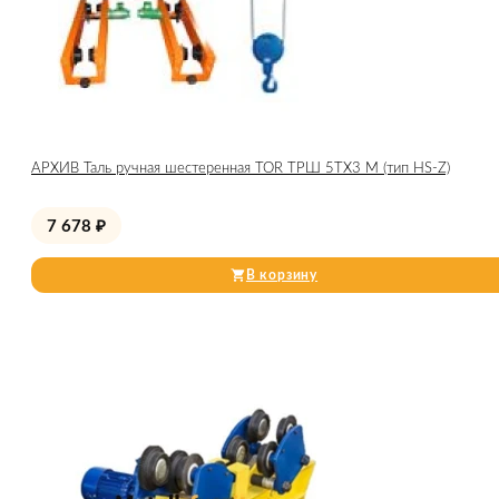
АРХИВ Таль ручная шестеренная TOR ТРШ 5ТХ3 М (тип HS-Z)
7 678
₽
В корзину