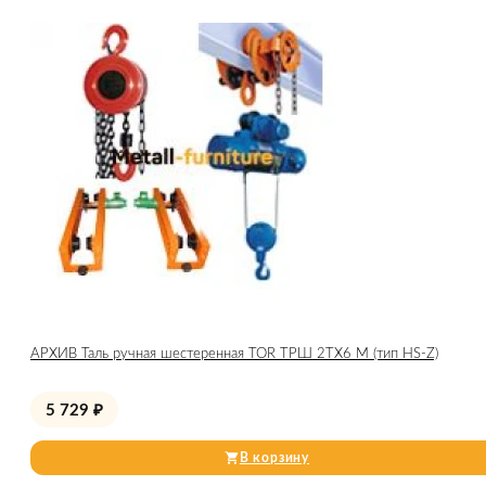
АРХИВ Таль ручная шестеренная TOR ТРШ 2ТХ6 М (тип HS-Z)
5 729
₽
В корзину