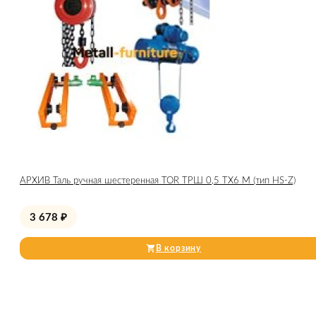
АРХИВ Таль ручная шестеренная TOR ТРШ 0,5 ТХ6 М (тип HS-Z)
3 678
₽
В корзину