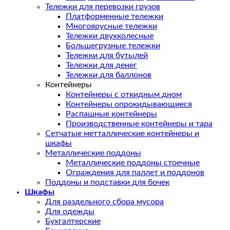
Тележки для перевозки грузов
Платформенные тележки
Многоярусные тележки
Тележки двухколесные
Большегрузные тележки
Тележки для бутылей
Тележки для денег
Тележки для баллонов
Контейнеры
Контейнеры с откидным дном
Контейнеры опрокидывающиеся
Распашные контейнеры
Производственные контейнеры и тара
Сетчатые метталлические контейнеры и
шкафы
Металлические поддоны
Металлические поддоны стоечные
Ограждения для паллет и поддонов
Поддоны и подставки для бочек
Шкафы
Для раздельного сбора мусора
Для одежды
Бухгалтерские