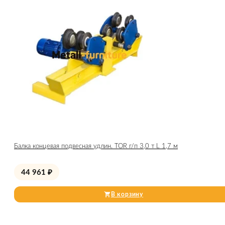
Балка концевая подвесная удлин. TOR г/п 3,0 т L 1,7 м
44 961
₽
В корзину