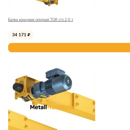
Балка концевая опорная TOR г/п 2,0 т
34 171
₽