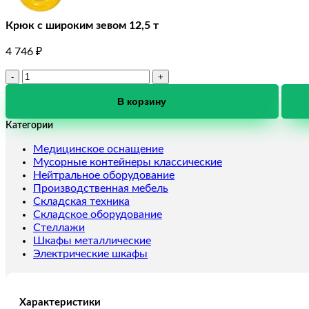
Крюк с широким зевом 12,5 т
4 746
₽
Количество
товара
Крюк
В корзину
с
Категории
широким
зевом
Медицинское оснащение
12,5
Мусорные контейнеры классические
т
Нейтральное оборудование
Производственная мебель
Складская техника
Складское оборудование
Стеллажи
Шкафы металлические
Электрические шкафы
Характеристики