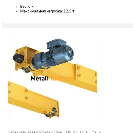
Вес: 6 кг
Максимальная нагрузка: 12,5 т
Балка концевая опорная удлин. TOR г/п 3,0 т L 2,6 м