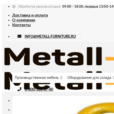
Skip
Обработка заказов сегодня:
09.00 - 18.00, перерыв 13:00-14
to
Доставка и оплата
content
О компании
Контакты
INFO@METALL-FURNITURE.RU
Производственная мебель
Оборудование для склада
8 (800) 333-87-80
Искать: