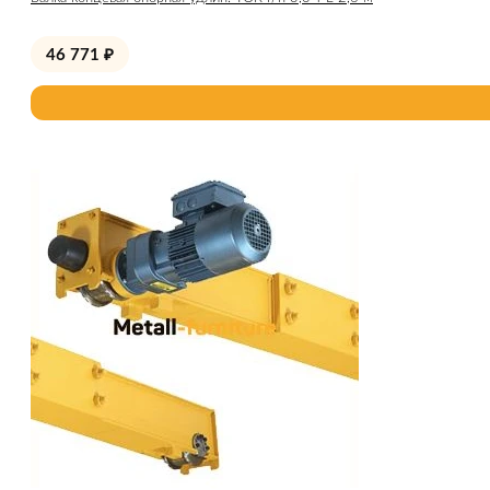
46 771
₽