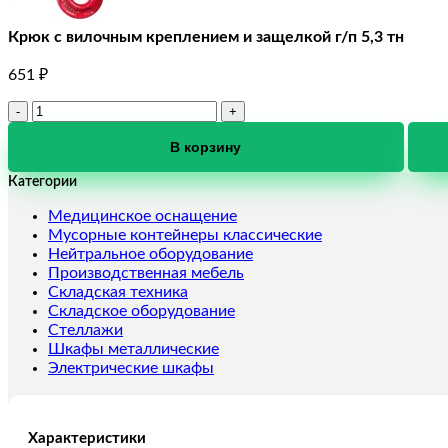
Крюк с вилочным креплением и защелкой г/п 5,3 тн
651
₽
Количество
товара
Крюк
В корзину
с
Категории
вилочным
креплением
Медицинское оснащение
и
Мусорные контейнеры классические
защелкой
Нейтральное оборудование
г/
Производственная мебель
п
Складская техника
5,3
Складское оборудование
тн
Стеллажи
Шкафы металлические
Электрические шкафы
Характеристики