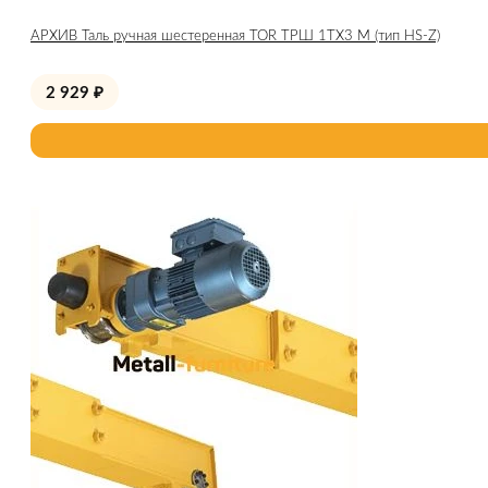
АРХИВ Таль ручная шестеренная TOR ТРШ 1ТХ3 М (тип HS-Z)
2 929
₽