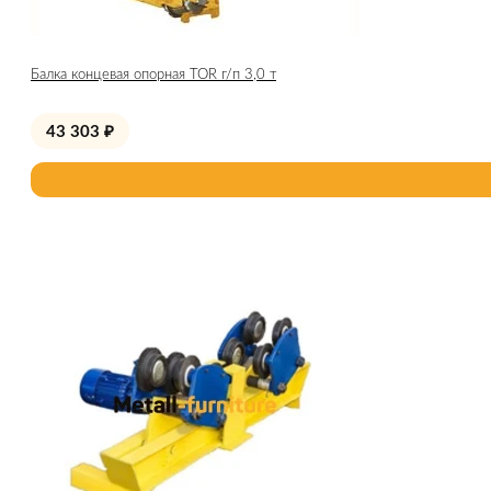
Балка концевая опорная TOR г/п 3,0 т
43 303
₽