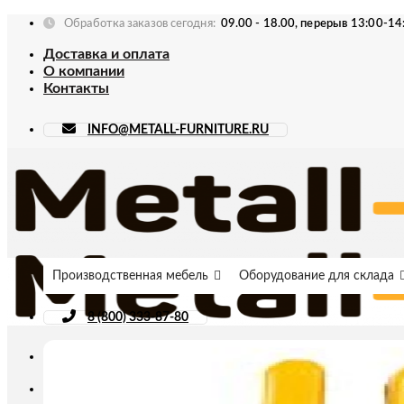
Skip
Обработка заказов сегодня:
09.00 - 18.00, перерыв 13:00-14
to
Доставка и оплата
content
О компании
Контакты
INFO@METALL-FURNITURE.RU
Производственная мебель
Оборудование для склада
8 (800) 333-87-80
Искать: