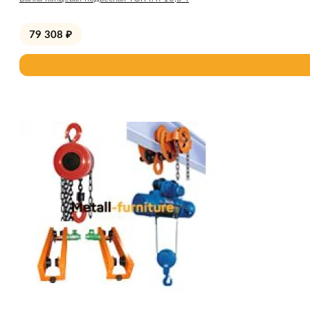
79 308
₽