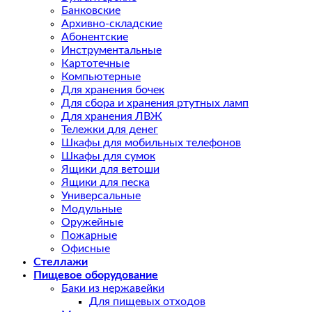
Банковские
Архивно-складские
Абонентские
Инструментальные
Картотечные
Компьютерные
Для хранения бочек
Для сбора и хранения ртутных ламп
Для хранения ЛВЖ
Тележки для денег
Шкафы для мобильных телефонов
Шкафы для сумок
Ящики для ветоши
Ящики для песка
Универсальные
Модульные
Оружейные
Пожарные
Офисные
Стеллажи
Пищевое оборудование
Баки из нержавейки
Для пищевых отходов