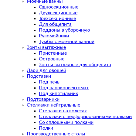
Моечные ванны
Односекционные
Двухсекционные
Трехсекционные
Для общепита
Поддоны в уборочную
Рукомойники
Тумбы с моечной ванной
Зонты вытяжные
Пристенные
Островные
Зонты вытяжные для общепита
Лари для овощей
Подставки
Под печь
Под пароконвектомат
Под кипятильник
Подтоварники
Стеллажи нейтральные
Стеллажи на колесах
Стеллажи с перфорированными полками
Со сплошными полками
Полки
Производственные столы