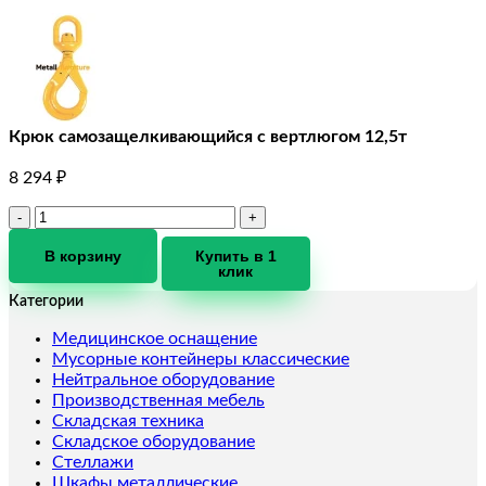
Крюк самозащелкивающийся с вертлюгом 12,5т
8 294
₽
Количество
товара
Крюк
В корзину
Купить в 1
клик
самозащелкивающийся
с
Категории
вертлюгом
12,5т
Медицинское оснащение
Мусорные контейнеры классические
Нейтральное оборудование
Производственная мебель
Складская техника
Складское оборудование
Стеллажи
Шкафы металлические