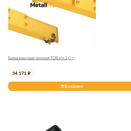
Балка концевая опорная TOR г/п 2,0 т
34 171
₽
В корзину