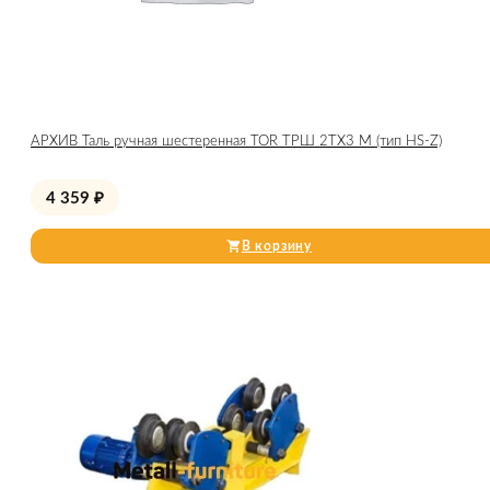
АРХИВ Таль ручная шестеренная TOR ТРШ 2ТХ3 М (тип HS-Z)
4 359
₽
В корзину