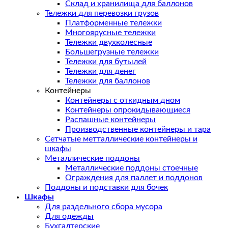
Склад и хранилища для баллонов
Тележки для перевозки грузов
Платформенные тележки
Многоярусные тележки
Тележки двухколесные
Большегрузные тележки
Тележки для бутылей
Тележки для денег
Тележки для баллонов
Контейнеры
Контейнеры с откидным дном
Контейнеры опрокидывающиеся
Распашные контейнеры
Производственные контейнеры и тара
Сетчатые метталлические контейнеры и
шкафы
Металлические поддоны
Металлические поддоны стоечные
Ограждения для паллет и поддонов
Поддоны и подставки для бочек
Шкафы
Для раздельного сбора мусора
Для одежды
Бухгалтерские