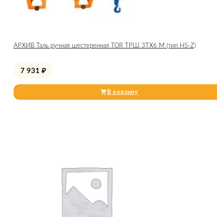
АРХИВ Таль ручная шестеренная TOR ТРШ 3ТХ6 М (тип HS-Z)
7 931
₽
В корзину