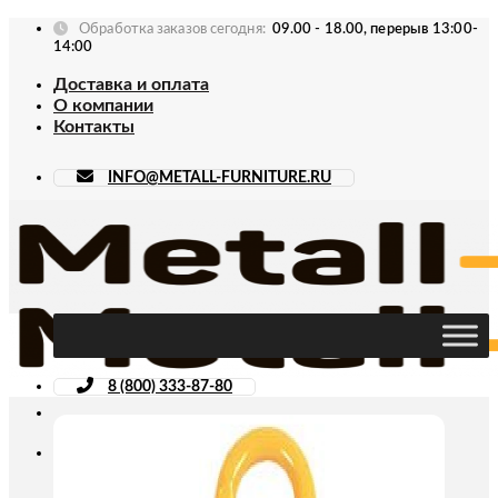
Skip
Обработка заказов сегодня:
09.00 - 18.00, перерыв 13:00-
to
14:00
content
Доставка и оплата
О компании
Контакты
INFO@METALL-FURNITURE.RU
8 (800) 333-87-80
Искать: