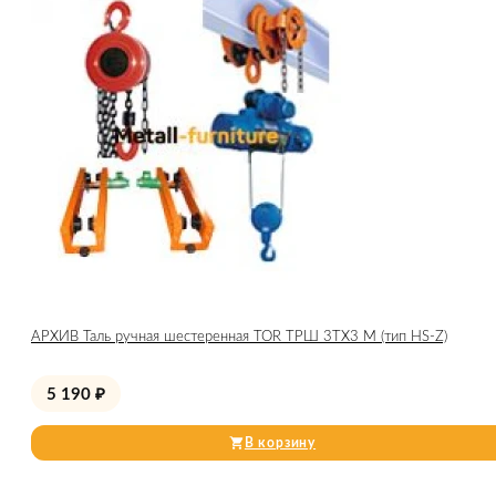
АРХИВ Таль ручная шестеренная TOR ТРШ 3ТХ3 М (тип HS-Z)
5 190
₽
В корзину