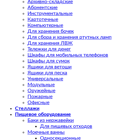
Архивно-складские
Абонентские
Инструментальные
Картотечные
Компьютерные
Для хранения бочек
Для сбора и хранения ртутных ламп
Для хранения ЛВЖ
Тележки для денег
Шкафы для мобильных телефонов
Шкафы для сумок
Ящики для ветоши
Ящики для песка
Универсальные
Модульные
Оружейные
Пожарные
Офисные
Стеллажи
Пищевое оборудование
Баки из нержавейки
Для пищевых отходов
Моечные ванны
Односекционные