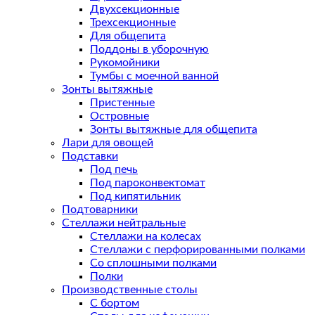
Двухсекционные
Трехсекционные
Для общепита
Поддоны в уборочную
Рукомойники
Тумбы с моечной ванной
Зонты вытяжные
Пристенные
Островные
Зонты вытяжные для общепита
Лари для овощей
Подставки
Под печь
Под пароконвектомат
Под кипятильник
Подтоварники
Стеллажи нейтральные
Стеллажи на колесах
Стеллажи с перфорированными полками
Со сплошными полками
Полки
Производственные столы
С бортом