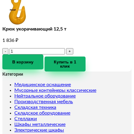
Крюк укорачивающий 12,5 т
1 836
₽
Количество
товара
Крюк
В корзину
Купить в 1
клик
укорачивающий
12,5
Категории
т
Медицинское оснащение
Мусорные контейнеры классические
Нейтральное оборудование
Производственная мебель
Складская техника
Складское оборудование
Стеллажи
Шкафы металлические
Электрические шкафы