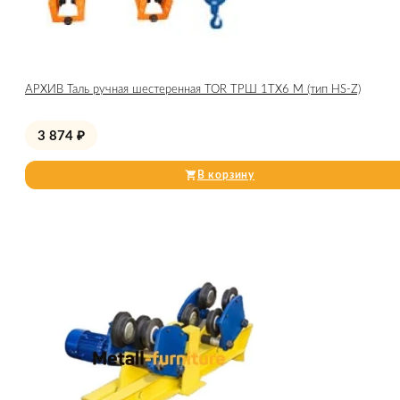
АРХИВ Таль ручная шестеренная TOR ТРШ 1ТХ6 М (тип HS-Z)
3 874
₽
В корзину