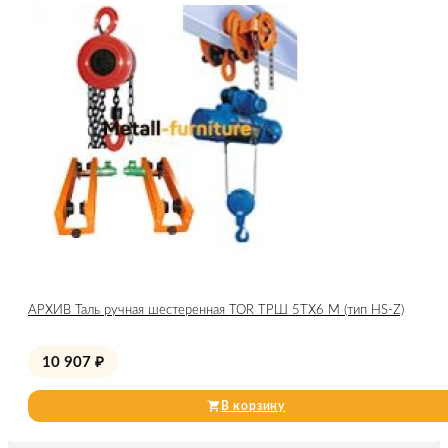
АРХИВ Таль ручная шестеренная TOR ТРШ 5ТХ6 М (тип HS-Z)
10 907
₽
В корзину