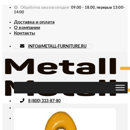
Skip
Обработка заказов сегодня:
09.00 - 18.00, перерыв 13:00-
to
14:00
content
Доставка и оплата
О компании
Контакты
INFO@METALL-FURNITURE.RU
8 (800) 333-87-80
Искать: