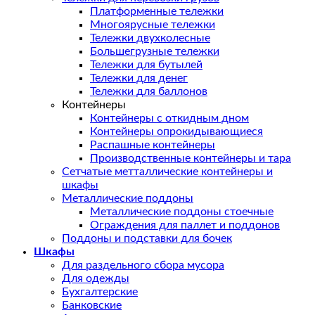
Платформенные тележки
Многоярусные тележки
Тележки двухколесные
Большегрузные тележки
Тележки для бутылей
Тележки для денег
Тележки для баллонов
Контейнеры
Контейнеры с откидным дном
Контейнеры опрокидывающиеся
Распашные контейнеры
Производственные контейнеры и тара
Сетчатые метталлические контейнеры и
шкафы
Металлические поддоны
Металлические поддоны стоечные
Ограждения для паллет и поддонов
Поддоны и подставки для бочек
Шкафы
Для раздельного сбора мусора
Для одежды
Бухгалтерские
Банковские