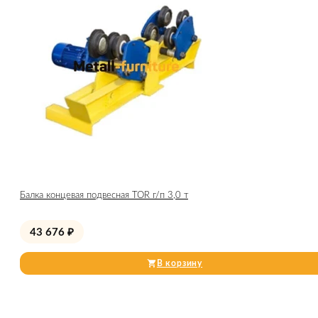
Балка концевая подвесная TOR г/п 3,0 т
43 676
₽
В корзину