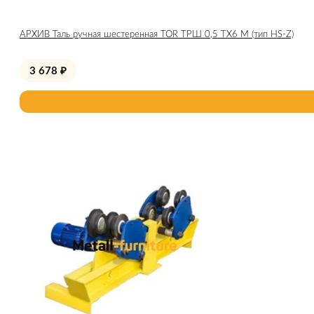
АРХИВ Таль ручная шестеренная TOR ТРШ 0,5 ТХ6 М (тип HS-Z)
3 678
₽