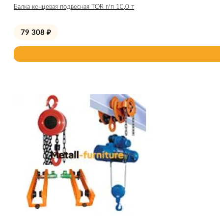
Балка концевая подвесная TOR г/п 10,0 т
79 308
₽