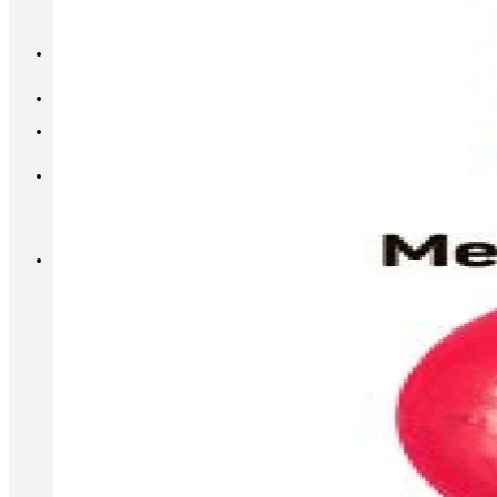
INFO@METALL-FURNITURE.RU
8 (800) 333-87-80
Корзина
Корзина пуста.