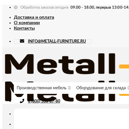
Skip
Обработка заказов сегодня:
09.00 - 18.00, перерыв 13:00-14
to
Доставка и оплата
content
О компании
Контакты
INFO@METALL-FURNITURE.RU
Производственная мебель
Оборудование для склада
8 (800) 333-87-80
Искать: