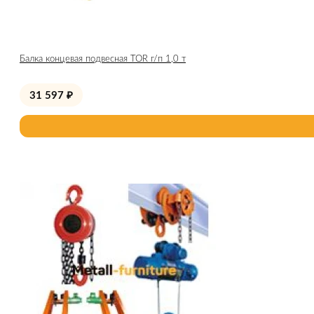
Балка концевая подвесная TOR г/п 1,0 т
31 597
₽