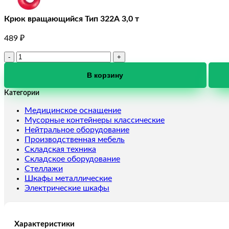
Крюк вращающийся Тип 322А 3,0 т
489
₽
Количество
товара
Крюк
В корзину
вращающийся
Категории
Тип
322А
Медицинское оснащение
3,0
Мусорные контейнеры классические
т
Нейтральное оборудование
Производственная мебель
Складская техника
Складское оборудование
Стеллажи
Шкафы металлические
Электрические шкафы
Характеристики