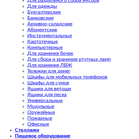
Для раздельного сбора мусора
Для одежды
Бухгалтерские
Банковские
Архивно-складские
Абонентские
Инструментальные
Картотечные
Компьютерные
Для хранения бочек
Для сбора и хранения ртутных ламп
Для хранения ЛВЖ
Тележки для денег
Шкафы для мобильных телефонов
Шкафы для сумок
Ящики для ветоши
Ящики для песка
Универсальные
Модульные
Оружейные
Пожарные
Офисные
Стеллажи
Пищевое оборудование