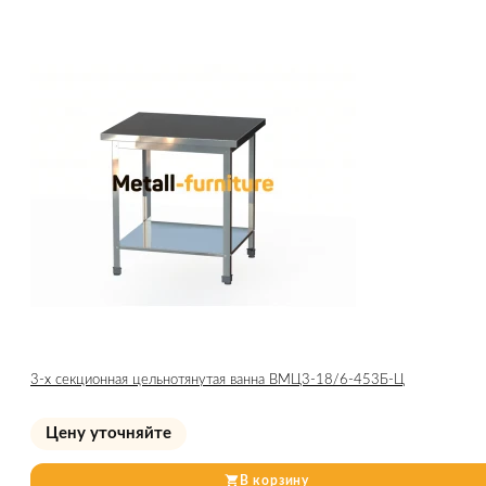
3-х секционная цельнотянутая ванна ВМЦ3-18/6-453Б-Ц
Цену уточняйте
В корзину