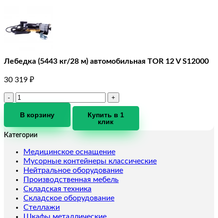
Лебедка (5443 кг/28 м) автомобильная TOR 12 V S12000
30 319
₽
Количество
товара
Лебедка
В корзину
Купить в 1
клик
(5443
кг/28
Категории
м)
автомобильная
Медицинское оснащение
TOR
Мусорные контейнеры классические
12
Нейтральное оборудование
V
Производственная мебель
S12000
Складская техника
Складское оборудование
Стеллажи
Шкафы металлические