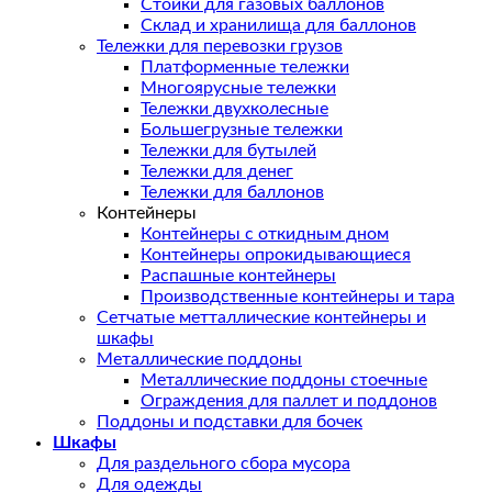
Стойки для газовых баллонов
Склад и хранилища для баллонов
Тележки для перевозки грузов
Платформенные тележки
Многоярусные тележки
Тележки двухколесные
Большегрузные тележки
Тележки для бутылей
Тележки для денег
Тележки для баллонов
Контейнеры
Контейнеры с откидным дном
Контейнеры опрокидывающиеся
Распашные контейнеры
Производственные контейнеры и тара
Сетчатые метталлические контейнеры и
шкафы
Металлические поддоны
Металлические поддоны стоечные
Ограждения для паллет и поддонов
Поддоны и подставки для бочек
Шкафы
Для раздельного сбора мусора
Для одежды