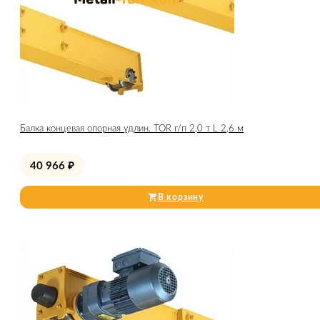
Балка концевая опорная удлин. TOR г/п 2,0 т L 2,6 м
40 966
₽
В корзину