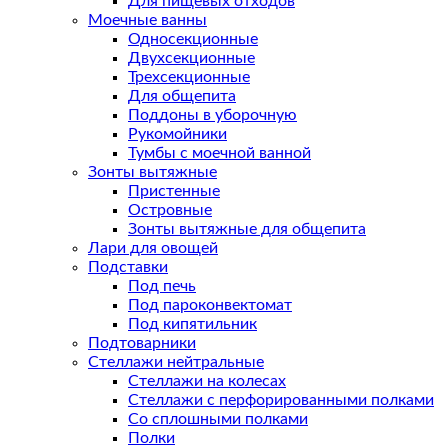
Для пищевых отходов
Моечные ванны
Односекционные
Двухсекционные
Трехсекционные
Для общепита
Поддоны в уборочную
Рукомойники
Тумбы с моечной ванной
Зонты вытяжные
Пристенные
Островные
Зонты вытяжные для общепита
Лари для овощей
Подставки
Под печь
Под пароконвектомат
Под кипятильник
Подтоварники
Стеллажи нейтральные
Стеллажи на колесах
Стеллажи с перфорированными полками
Со сплошными полками
Полки