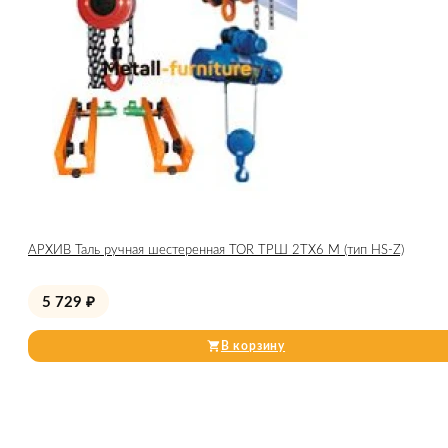
АРХИВ Таль ручная шестеренная TOR ТРШ 2ТХ6 М (тип HS-Z)
5 729
₽
В корзину