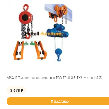
АРХИВ Таль ручная шестеренная TOR ТРШ 0,5 ТХ6 М (тип HS-Z)
3 678
₽
В корзину