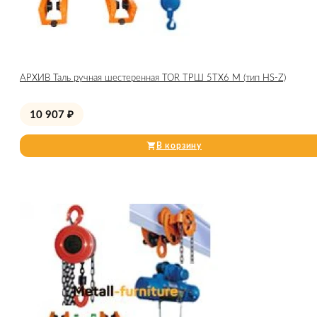
АРХИВ Таль ручная шестеренная TOR ТРШ 5ТХ6 М (тип HS-Z)
10 907
₽
В корзину