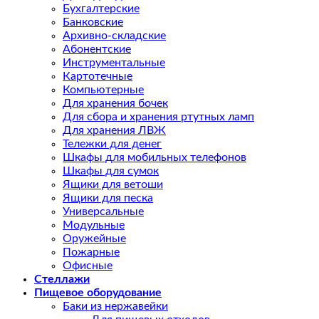
Бухгалтерские
Банковские
Архивно-складские
Абонентские
Инструментальные
Картотечные
Компьютерные
Для хранения бочек
Для сбора и хранения ртутных ламп
Для хранения ЛВЖ
Тележки для денег
Шкафы для мобильных телефонов
Шкафы для сумок
Ящики для ветоши
Ящики для песка
Универсальные
Модульные
Оружейные
Пожарные
Офисные
Стеллажи
Пищевое оборудование
Баки из нержавейки