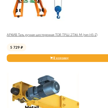
АРХИВ Таль ручная шестеренная TOR ТРШ 2ТХ6 М (тип HS-Z)
5 729
₽
В корзину