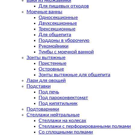
Баки из нержавейки
Для пищевых отходов
Моечные ванны
Односекционные
Двухсекционные
Трехсекционные
Для общепита
Поддоны в уборочную
Рукомойники
Тумбы с моечной ванной
Зонты вытяжные
Пристенные
Островные
Зонты вытяжные для общепита
Лари для овощей
Подставки
Под печь
Под пароконвектомат
Под кипятильник
Подтоварники
Стеллажи нейтральные
Стеллажи на колесах
Стеллажи с перфорированными полками
Со сплошными полками