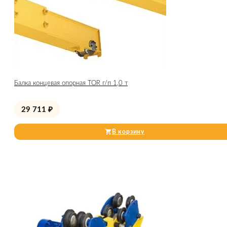
Балка концевая опорная TOR г/п 1,0 т
29 711
₽
В корзину