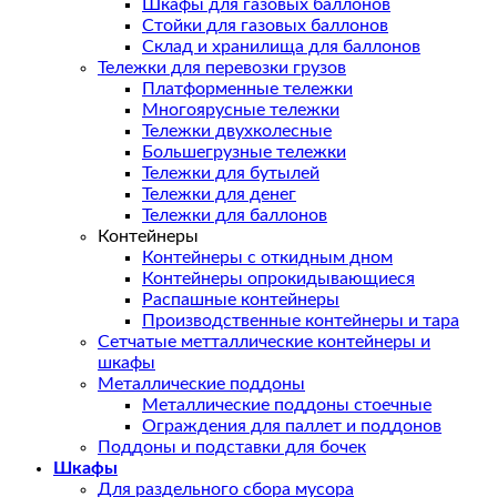
Шкафы для газовых баллонов
Стойки для газовых баллонов
Склад и хранилища для баллонов
Тележки для перевозки грузов
Платформенные тележки
Многоярусные тележки
Тележки двухколесные
Большегрузные тележки
Тележки для бутылей
Тележки для денег
Тележки для баллонов
Контейнеры
Контейнеры с откидным дном
Контейнеры опрокидывающиеся
Распашные контейнеры
Производственные контейнеры и тара
Сетчатые метталлические контейнеры и
шкафы
Металлические поддоны
Металлические поддоны стоечные
Ограждения для паллет и поддонов
Поддоны и подставки для бочек
Шкафы
Для раздельного сбора мусора