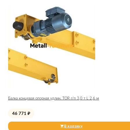
Балка концевая опорная удлин. TOR г/п 3,0 т L 2,6 м
46 771
₽
В корзину