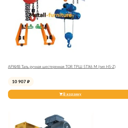
АРХИВ Таль ручная шестеренная TOR ТРШ 5ТХ6 М (тип HS-Z)
10 907
₽
В корзину