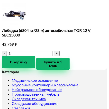
Лебедка (6804 кг/28 м) автомобильная TOR 12 V
SEC15000
43 769
₽
Количество
товара
Лебедка
В корзину
Купить в 1
клик
(6804
кг/28
Категории
м)
автомобильная
Медицинское оснащение
TOR
Мусорные контейнеры классические
12
Нейтральное оборудование
V
Производственная мебель
SEC15000
Складская техника
Складское оборудование
Стеллажи