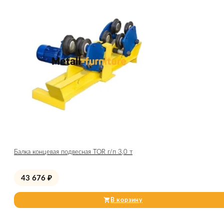
Балка концевая подвесная TOR г/п 3,0 т
43 676
₽
В корзину