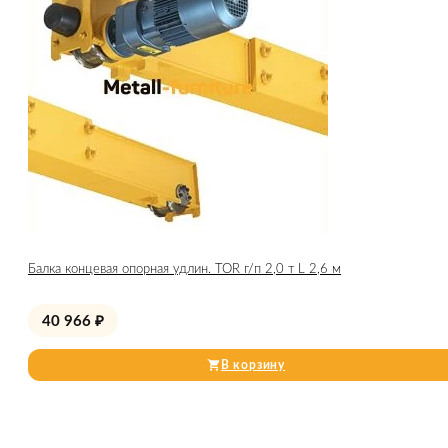
Балка концевая опорная удлин. TOR г/п 2,0 т L 2,6 м
40 966
₽
В корзину