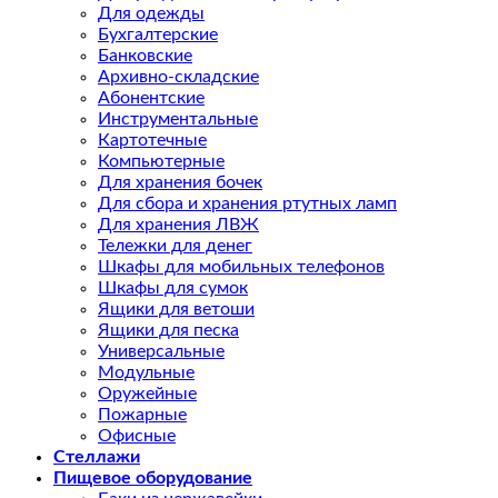
Для одежды
Бухгалтерские
Банковские
Архивно-складские
Абонентские
Инструментальные
Картотечные
Компьютерные
Для хранения бочек
Для сбора и хранения ртутных ламп
Для хранения ЛВЖ
Тележки для денег
Шкафы для мобильных телефонов
Шкафы для сумок
Ящики для ветоши
Ящики для песка
Универсальные
Модульные
Оружейные
Пожарные
Офисные
Стеллажи
Пищевое оборудование