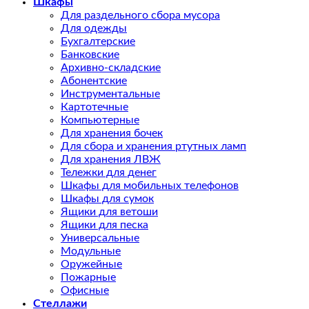
Шкафы
Для раздельного сбора мусора
Для одежды
Бухгалтерские
Банковские
Архивно-складские
Абонентские
Инструментальные
Картотечные
Компьютерные
Для хранения бочек
Для сбора и хранения ртутных ламп
Для хранения ЛВЖ
Тележки для денег
Шкафы для мобильных телефонов
Шкафы для сумок
Ящики для ветоши
Ящики для песка
Универсальные
Модульные
Оружейные
Пожарные
Офисные
Стеллажи