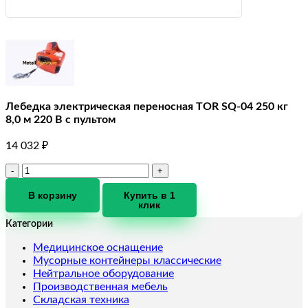
Лебедка электрическая переносная TOR SQ-04 250 кг
8,0 м 220 В с пультом
14 032
₽
Количество
товара
Лебедка
В корзину
Купить в 1
клик
электрическая
переносная
Категории
TOR
SQ-
Медицинское оснащение
04
Мусорные контейнеры классические
250
Нейтральное оборудование
кг
Производственная мебель
8,0
Складская техника