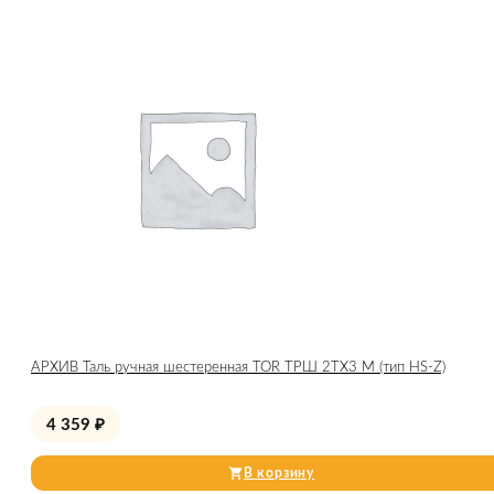
АРХИВ Таль ручная шестеренная TOR ТРШ 2ТХ3 М (тип HS-Z)
4 359
₽
В корзину