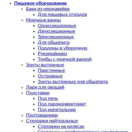
Пищевое оборудование
Баки из нержавейки
Для пищевых отходов
Моечные ванны
Односекционные
Двухсекционные
Трехсекционные
Для общепита
Поддоны в уборочную
Рукомойники
Тумбы с моечной ванной
Зонты вытяжные
Пристенные
Островные
Зонты вытяжные для общепита
Лари для овощей
Подставки
Под печь
Под пароконвектомат
Под кипятильник
Подтоварники
Стеллажи нейтральные
Стеллажи на колесах