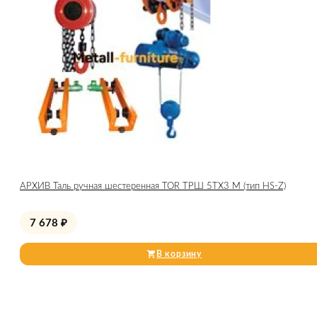
АРХИВ Таль ручная шестеренная TOR ТРШ 5ТХ3 М (тип HS-Z)
7 678
₽
В корзину