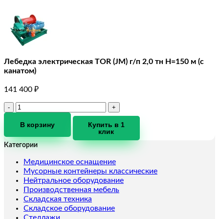
Лебедка электрическая TOR (JM) г/п 2,0 тн Н=150 м (с
канатом)
141 400
₽
Количество
товара
Лебедка
В корзину
Купить в 1
клик
электрическая
TOR
Категории
(JM)
г/
Медицинское оснащение
п
Мусорные контейнеры классические
2,0
Нейтральное оборудование
тн
Производственная мебель
Н=150
Складская техника
м
Складское оборудование
(с
Стеллажи