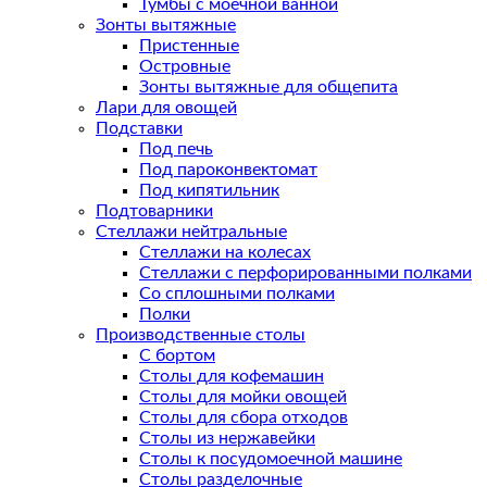
Тумбы с моечной ванной
Зонты вытяжные
Пристенные
Островные
Зонты вытяжные для общепита
Лари для овощей
Подставки
Под печь
Под пароконвектомат
Под кипятильник
Подтоварники
Стеллажи нейтральные
Стеллажи на колесах
Стеллажи с перфорированными полками
Со сплошными полками
Полки
Производственные столы
С бортом
Столы для кофемашин
Столы для мойки овощей
Столы для сбора отходов
Столы из нержавейки
Столы к посудомоечной машине
Столы разделочные