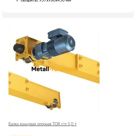
Габариты: 937х960х450 мм
Балка концевая опорная TOR г/п 5,0 т