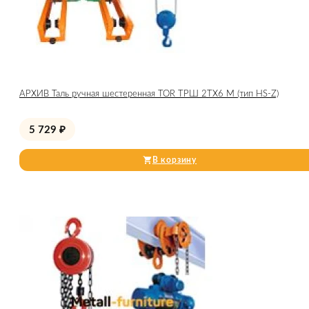
АРХИВ Таль ручная шестеренная TOR ТРШ 2ТХ6 М (тип HS-Z)
5 729
₽
В корзину