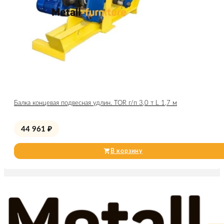
Балка концевая подвесная удлин. TOR г/п 3,0 т L 1,7 м
44 961
₽
В корзину