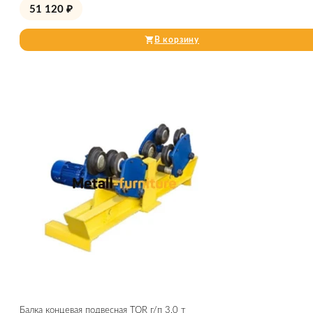
51 120
₽
В корзину
Балка концевая подвесная TOR г/п 3,0 т