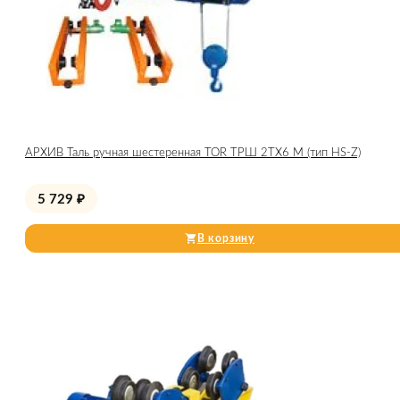
АРХИВ Таль ручная шестеренная TOR ТРШ 2ТХ6 М (тип HS-Z)
5 729
₽
В корзину