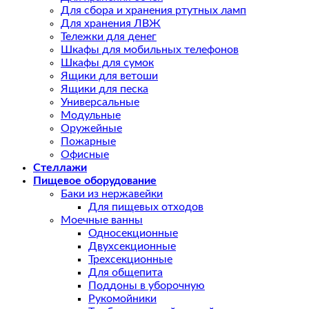
Для сбора и хранения ртутных ламп
Для хранения ЛВЖ
Тележки для денег
Шкафы для мобильных телефонов
Шкафы для сумок
Ящики для ветоши
Ящики для песка
Универсальные
Модульные
Оружейные
Пожарные
Офисные
Стеллажи
Пищевое оборудование
Баки из нержавейки
Для пищевых отходов
Моечные ванны
Односекционные
Двухсекционные
Трехсекционные
Для общепита
Поддоны в уборочную
Рукомойники