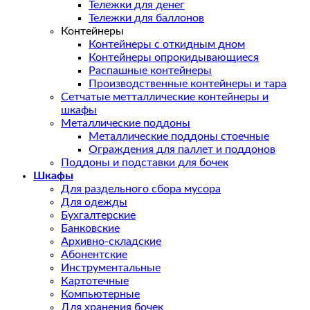
Тележки для денег
Тележки для баллонов
Контейнеры
Контейнеры с откидным дном
Контейнеры опрокидывающиеся
Распашные контейнеры
Производственные контейнеры и тара
Сетчатые метталлические контейнеры и
шкафы
Металлические поддоны
Металлические поддоны стоечные
Ограждения для паллет и поддонов
Поддоны и подставки для бочек
Шкафы
Для раздельного сбора мусора
Для одежды
Бухгалтерские
Банковские
Архивно-складские
Абонентские
Инструментальные
Картотечные
Компьютерные
Для хранения бочек