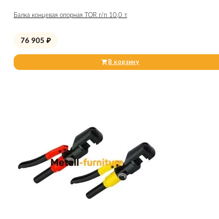
Балка концевая опорная TOR г/п 10,0 т
76 905
₽
В корзину