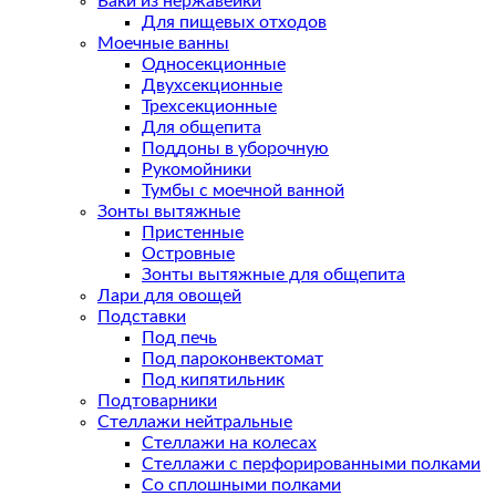
Баки из нержавейки
Для пищевых отходов
Моечные ванны
Односекционные
Двухсекционные
Трехсекционные
Для общепита
Поддоны в уборочную
Рукомойники
Тумбы с моечной ванной
Зонты вытяжные
Пристенные
Островные
Зонты вытяжные для общепита
Лари для овощей
Подставки
Под печь
Под пароконвектомат
Под кипятильник
Подтоварники
Стеллажи нейтральные
Стеллажи на колесах
Стеллажи с перфорированными полками
Со сплошными полками