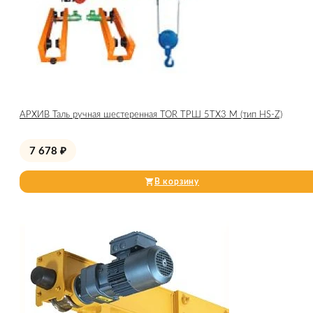
АРХИВ Таль ручная шестеренная TOR ТРШ 5ТХ3 М (тип HS-Z)
7 678
₽
В корзину