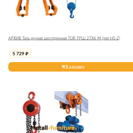
АРХИВ Таль ручная шестеренная TOR ТРШ 2ТХ6 М (тип HS-Z)
5 729
₽
В корзину