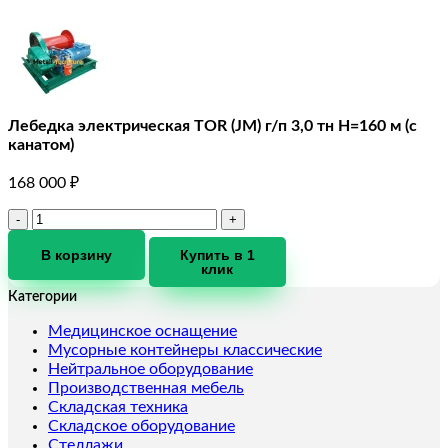
Лебедка электрическая TOR (JM) г/п 3,0 тн Н=160 м (с
канатом)
168 000
₽
Количество
товара
Лебедка
В корзину
Купить в 1
клик
электрическая
TOR
Категории
(JM)
г/
Медицинское оснащение
п
Мусорные контейнеры классические
3,0
Нейтральное оборудование
тн
Производственная мебель
Н=160
Складская техника
м
Складское оборудование
(с
Стеллажи