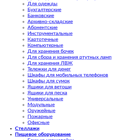
Для одежды
Бухгалтерские
Банковские
Архивно-складские
Абонентские
Инструментальные
Картотечные
Компьютерные
Для хранения бочек
Для сбора и хранения ртутных ламп
Для хранения ЛВЖ
Тележки для денег
Шкафы для мобильных телефонов
Шкафы для сумок
Ящики для ветоши
Ящики для песка
Универсальные
Модульные
Оружейные
Пожарные
Офисные
Стеллажи
Пищевое оборудование