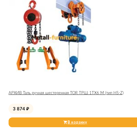
АРХИВ Таль ручная шестеренная TOR ТРШ 1ТХ6 М (тип HS-Z)
3 874
₽
В корзину