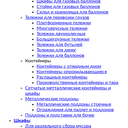
Шкафы для газовых баллонов
Стойки для газовых баллонов
Склад и хранилища для баллонов
Тележки для перевозки грузов
Платформенные тележки
Многоярусные тележки
Тележки двухколесные
Большегрузные тележки
Тележки для бутылей
Тележки для денег
Тележки для баллонов
Контейнеры
Контейнеры с откидным дном
Контейнеры опрокидывающиеся
Распашные контейнеры
Производственные контейнеры и тара
Сетчатые метталлические контейнеры и
шкафы
Металлические поддоны
Металлические поддоны стоечные
Ограждения для паллет и поддонов
Поддоны и подставки для бочек
Шкафы
Для раздельного сбора мусора