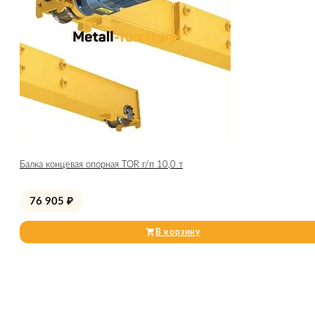
Балка концевая опорная TOR г/п 10,0 т
76 905
₽
В корзину