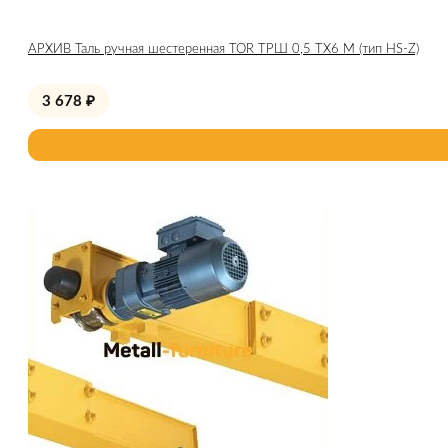
АРХИВ Таль ручная шестеренная TOR ТРШ 0,5 ТХ6 М (тип HS-Z)
3 678
₽