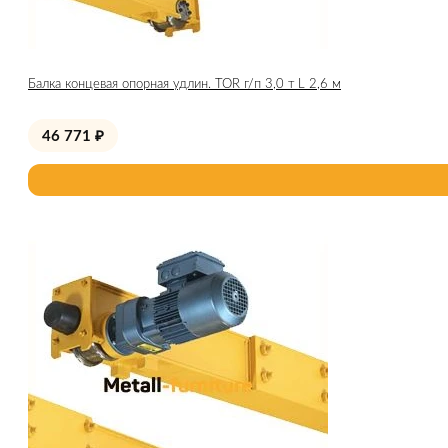
Балка концевая опорная удлин. TOR г/п 3,0 т L 2,6 м
46 771
₽