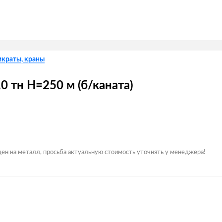
мкраты, краны
0 тн Н=250 м (б/каната)
цен на металл, просьба актуальную стоимость уточнять у менеджера!