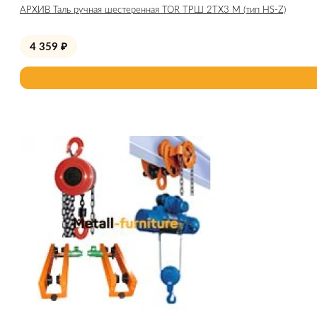
АРХИВ Таль ручная шестеренная TOR ТРШ 2ТХ3 М (тип HS-Z)
4 359
₽