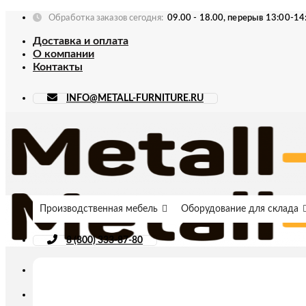
Skip
Обработка заказов сегодня:
09.00 - 18.00, перерыв 13:00-14
to
Доставка и оплата
content
О компании
Контакты
INFO@METALL-FURNITURE.RU
Производственная мебель
Оборудование для склада
8 (800) 333-87-80
Искать: