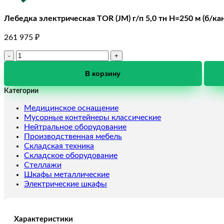
Лебедка электрическая TOR (JM) г/п 5,0 тн Н=250 м (б/кан
261 975
₽
Количество
товара
Лебедка
В корзину
электрическая
Категории
TOR
(JM)
Медицинское оснащение
г/
Мусорные контейнеры классические
п
Нейтральное оборудование
5,0
Производственная мебель
тн
Складская техника
Н=250
Складское оборудование
м
Стеллажи
(б/
Шкафы металлические
каната)
Электрические шкафы
Характеристики