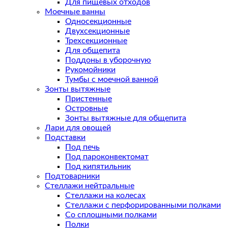
Для пищевых отходов
Моечные ванны
Односекционные
Двухсекционные
Трехсекционные
Для общепита
Поддоны в уборочную
Рукомойники
Тумбы с моечной ванной
Зонты вытяжные
Пристенные
Островные
Зонты вытяжные для общепита
Лари для овощей
Подставки
Под печь
Под пароконвектомат
Под кипятильник
Подтоварники
Стеллажи нейтральные
Стеллажи на колесах
Стеллажи с перфорированными полками
Со сплошными полками
Полки