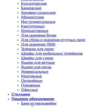
Бухгалтерские
Банковские
Архивно-складские
Абонентские
Инструментальные
Картотечные
Компьютерные
Для хранения бочек
Для сбора и хранения ртутных ламп
Для хранения ЛВЖ
Тележки для денег
Шкафы для мобильных телефонов
Шкафы для сумок
Ящики для ветоши
Ящики для песка
Универсальные
Модульные
Оружейные
Пожарные
Офисные
Стеллажи
Пищевое оборудование
Баки из нержавейки