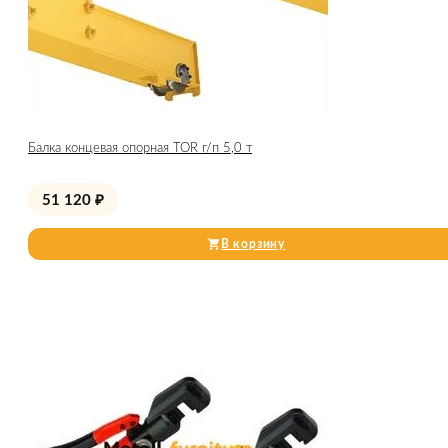
Балка концевая опорная TOR г/п 5,0 т
51 120
₽
В корзину