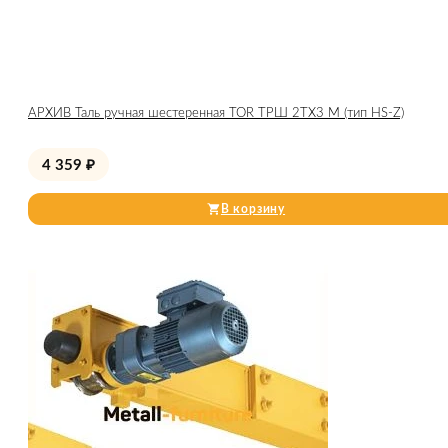
АРХИВ Таль ручная шестеренная TOR ТРШ 2ТХ3 М (тип HS-Z)
4 359
₽
В корзину