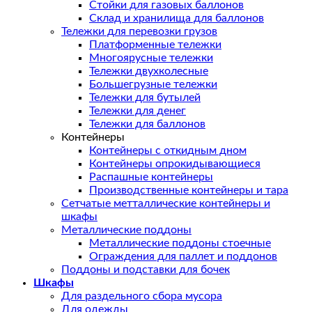
Стойки для газовых баллонов
Склад и хранилища для баллонов
Тележки для перевозки грузов
Платформенные тележки
Многоярусные тележки
Тележки двухколесные
Большегрузные тележки
Тележки для бутылей
Тележки для денег
Тележки для баллонов
Контейнеры
Контейнеры с откидным дном
Контейнеры опрокидывающиеся
Распашные контейнеры
Производственные контейнеры и тара
Сетчатые метталлические контейнеры и
шкафы
Металлические поддоны
Металлические поддоны стоечные
Ограждения для паллет и поддонов
Поддоны и подставки для бочек
Шкафы
Для раздельного сбора мусора
Для одежды