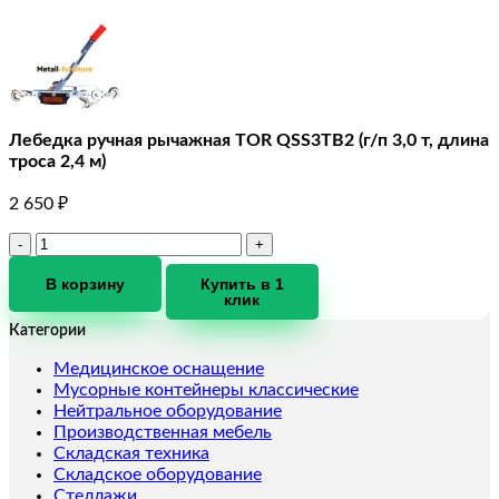
Лебедка ручная рычажная TOR QSS3TB2 (г/п 3,0 т, длина
троса 2,4 м)
2 650
₽
Количество
товара
Лебедка
В корзину
Купить в 1
клик
ручная
рычажная
Категории
TOR
QSS3TB2
Медицинское оснащение
(г/
Мусорные контейнеры классические
п
Нейтральное оборудование
3,0
Производственная мебель
т,
Складская техника
длина
Складское оборудование
троса
Стеллажи