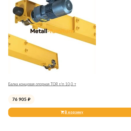
Балка концевая опорная TOR г/п 10,0 т
76 905
₽
В корзину