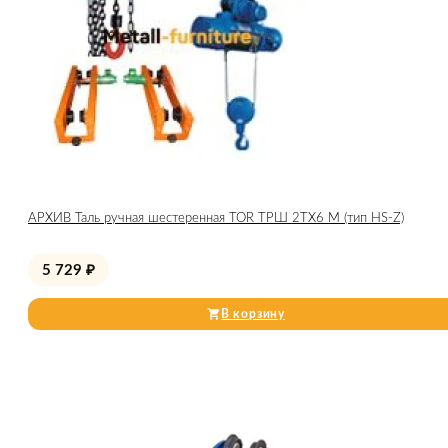
АРХИВ Таль ручная шестеренная TOR ТРШ 2ТХ6 М (тип HS-Z)
5 729
₽
В корзину