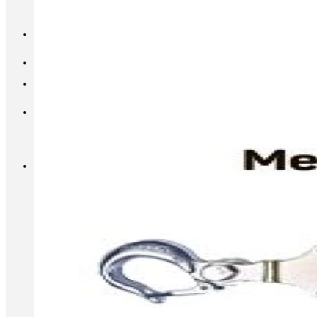
INFO@METALL-FURNITURE.RU
8 (800) 333-87-80
Корзина
Корзина пуста.