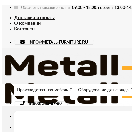
Skip
Обработка заказов сегодня:
09.00 - 18.00, перерыв 13:00-14
to
Доставка и оплата
content
О компании
Контакты
INFO@METALL-FURNITURE.RU
Производственная мебель
Оборудование для склада
8 (800) 333-87-80
Искать: