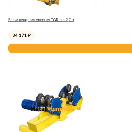
Балка концевая опорная TOR г/п 2,0 т
34 171
₽