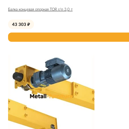
Балка концевая опорная TOR г/п 3,0 т
43 303
₽