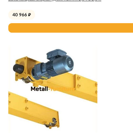
40 966
₽