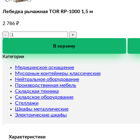
Лебедка рычажная TOR RP-1000 1,5 м
2 786
₽
Количество
товара
Лебедка
В корзину
рычажная
Категории
TOR
RP-
Медицинское оснащение
1000
Мусорные контейнеры классические
1,5
Нейтральное оборудование
м
Производственная мебель
Складская техника
Складское оборудование
Стеллажи
Шкафы металлические
Электрические шкафы
Характеристики