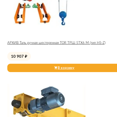
АРХИВ Таль ручная шестеренная TOR ТРШ 5ТХ6 М (тип HS-Z)
10 907
₽
В корзину