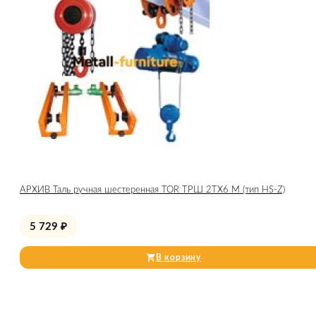
АРХИВ Таль ручная шестеренная TOR ТРШ 2ТХ6 М (тип HS-Z)
5 729
₽
В корзину