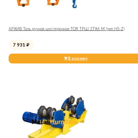
АРХИВ Таль ручная шестеренная TOR ТРШ 3ТХ6 М (тип HS-Z)
7 931
₽
В корзину