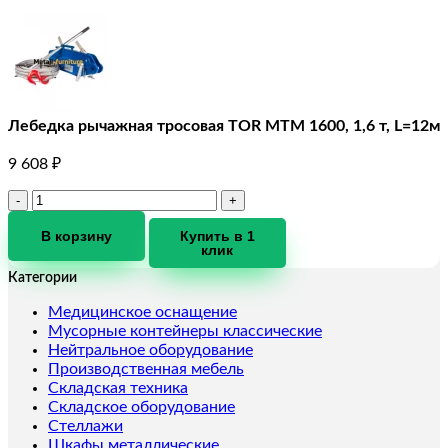
Лебедка рычажная тросовая TOR МТМ 1600, 1,6 т, L=12м
9 608
₽
Количество
товара
Лебедка
В корзину
Купить в 1
клик
рычажная
тросовая
Категории
TOR
МТМ
Медицинское оснащение
1600,
Мусорные контейнеры классические
1,6
Нейтральное оборудование
т,
Производственная мебель
L=12м
Складская техника
Складское оборудование
Стеллажи
Шкафы металлические