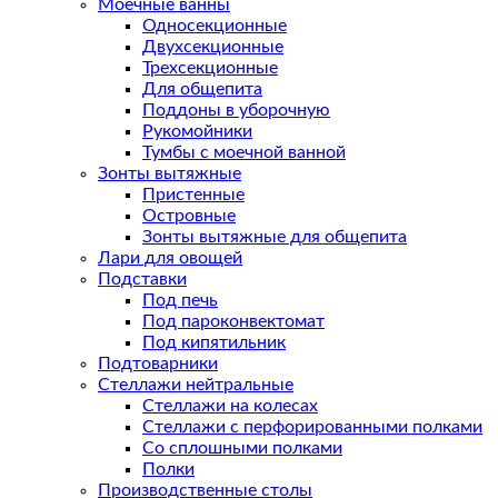
Моечные ванны
Односекционные
Двухсекционные
Трехсекционные
Для общепита
Поддоны в уборочную
Рукомойники
Тумбы с моечной ванной
Зонты вытяжные
Пристенные
Островные
Зонты вытяжные для общепита
Лари для овощей
Подставки
Под печь
Под пароконвектомат
Под кипятильник
Подтоварники
Стеллажи нейтральные
Стеллажи на колесах
Стеллажи с перфорированными полками
Со сплошными полками
Полки
Производственные столы