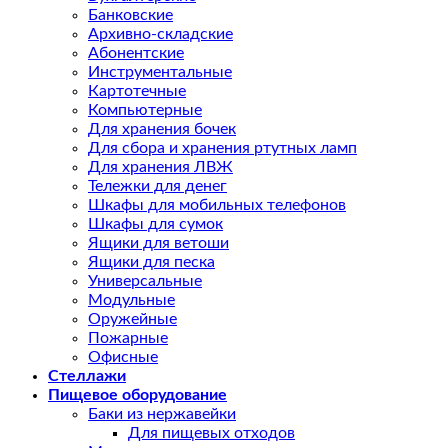
Банковские
Архивно-складские
Абонентские
Инструментальные
Картотечные
Компьютерные
Для хранения бочек
Для сбора и хранения ртутных ламп
Для хранения ЛВЖ
Тележки для денег
Шкафы для мобильных телефонов
Шкафы для сумок
Ящики для ветоши
Ящики для песка
Универсальные
Модульные
Оружейные
Пожарные
Офисные
Стеллажи
Пищевое оборудование
Баки из нержавейки
Для пищевых отходов