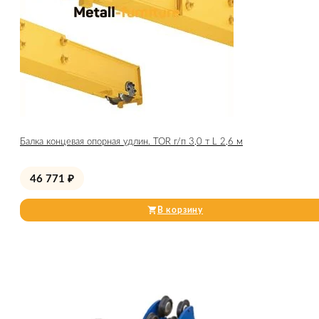
Балка концевая опорная удлин. TOR г/п 3,0 т L 2,6 м
46 771
₽
В корзину