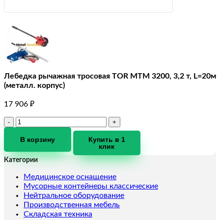
Лебедка рычажная тросовая TOR МТМ 3200, 3,2 т, L=20м
(металл. корпус)
17 906
₽
Количество
товара
Лебедка
В корзину
Купить в 1
клик
рычажная
тросовая
Категории
TOR
МТМ
Медицинское оснащение
3200,
Мусорные контейнеры классические
3,2
Нейтральное оборудование
т,
Производственная мебель
L=20м
Складская техника