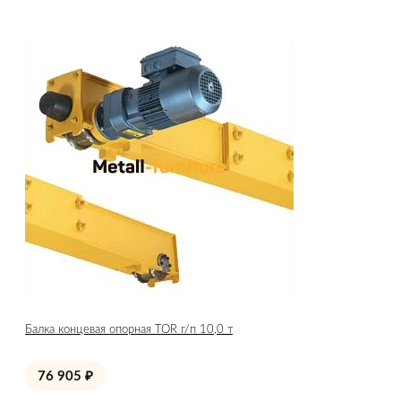
Балка концевая опорная TOR г/п 10,0 т
76 905
₽