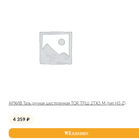
АРХИВ Таль ручная шестеренная TOR ТРШ 2ТХ3 М (тип HS-Z)
4 359
₽
В корзину