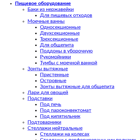
Пищевое оборудование
Баки из нержавейки
Для пищевых отходов
Моечные ванны
Односекционные
Двухсекционные
Трехсекционные
Для общепита
Поддоны в уборочную
Рукомойники
Тумбы с моечной ванной
Зонты вытяжные
Пристенные
Островные
Зонты вытяжные для общепита
Лари для овощей
Подставки
Под печь
Под пароконвектомат
Под кипятильник
Подтоварники
Стеллажи нейтральные
Стеллажи на колесах