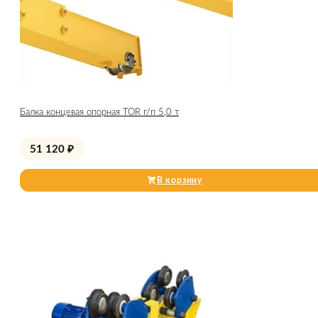
Балка концевая опорная TOR г/п 5,0 т
51 120
₽
В корзину