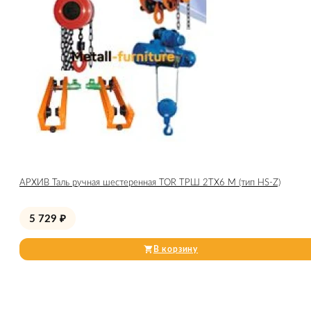
АРХИВ Таль ручная шестеренная TOR ТРШ 2ТХ6 М (тип HS-Z)
5 729
₽
В корзину