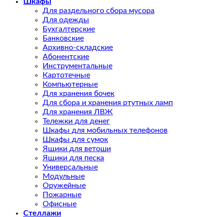
Шкафы
Для раздельного сбора мусора
Для одежды
Бухгалтерские
Банковские
Архивно-складские
Абонентские
Инструментальные
Картотечные
Компьютерные
Для хранения бочек
Для сбора и хранения ртутных ламп
Для хранения ЛВЖ
Тележки для денег
Шкафы для мобильных телефонов
Шкафы для сумок
Ящики для ветоши
Ящики для песка
Универсальные
Модульные
Оружейные
Пожарные
Офисные
Стеллажи