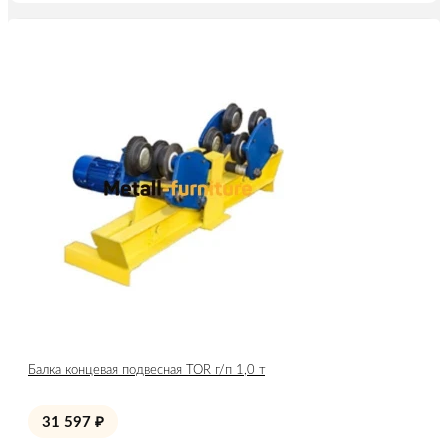
Балка концевая подвесная TOR г/п 1,0 т
31 597
₽