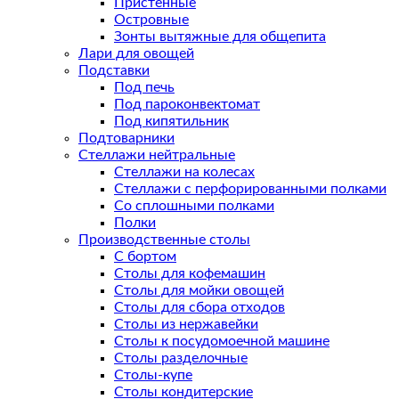
Пристенные
Островные
Зонты вытяжные для общепита
Лари для овощей
Подставки
Под печь
Под пароконвектомат
Под кипятильник
Подтоварники
Стеллажи нейтральные
Стеллажи на колесах
Стеллажи с перфорированными полками
Со сплошными полками
Полки
Производственные столы
С бортом
Столы для кофемашин
Столы для мойки овощей
Столы для сбора отходов
Столы из нержавейки
Столы к посудомоечной машине
Столы разделочные
Столы-купе
Столы кондитерские