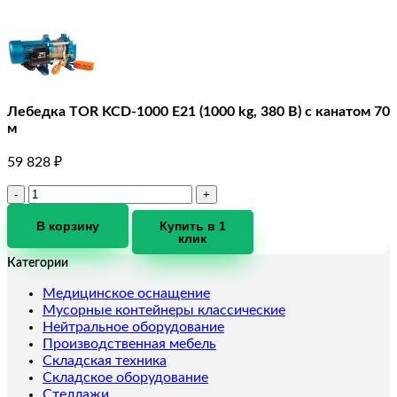
Лебедка TOR KCD-1000 E21 (1000 kg, 380 В) с канатом 70
м
59 828
₽
Количество
товара
Лебедка
В корзину
Купить в 1
клик
TOR
KCD-
Категории
1000
E21
Медицинское оснащение
(1000
Мусорные контейнеры классические
kg,
Нейтральное оборудование
380
Производственная мебель
В)
Складская техника
с
Складское оборудование
канатом
Стеллажи