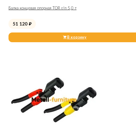
Балка концевая опорная TOR г/п 5,0 т
51 120
₽
В корзину