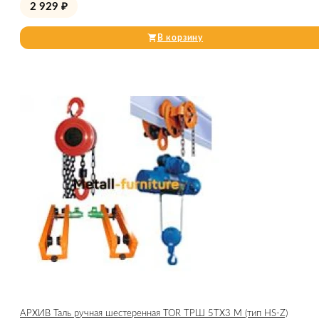
2 929
₽
В корзину
АРХИВ Таль ручная шестеренная TOR ТРШ 5ТХ3 М (тип HS-Z)