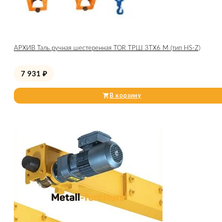
АРХИВ Таль ручная шестеренная TOR ТРШ 3ТХ6 М (тип HS-Z)
7 931
₽
В корзину