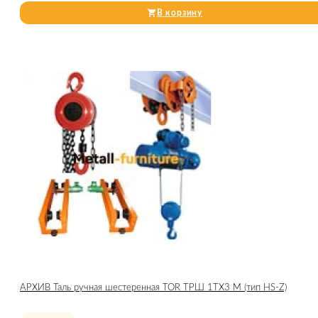
В корзину
АРХИВ Таль ручная шестеренная TOR ТРШ 1ТХ3 М (тип HS-Z)