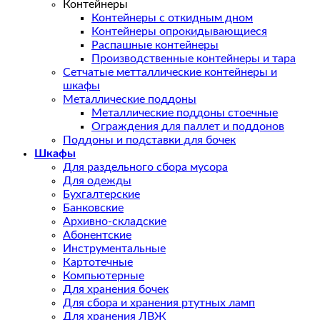
Контейнеры
Контейнеры с откидным дном
Контейнеры опрокидывающиеся
Распашные контейнеры
Производственные контейнеры и тара
Сетчатые метталлические контейнеры и
шкафы
Металлические поддоны
Металлические поддоны стоечные
Ограждения для паллет и поддонов
Поддоны и подставки для бочек
Шкафы
Для раздельного сбора мусора
Для одежды
Бухгалтерские
Банковские
Архивно-складские
Абонентские
Инструментальные
Картотечные
Компьютерные
Для хранения бочек
Для сбора и хранения ртутных ламп
Для хранения ЛВЖ