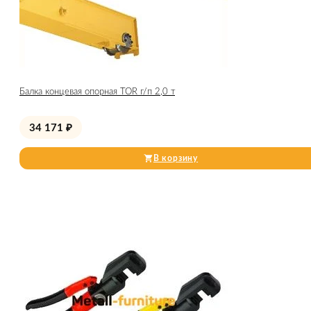
Балка концевая опорная TOR г/п 2,0 т
34 171
₽
В корзину