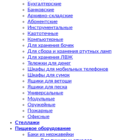
Бухгалтерские
Банковские
Архивно-складские
Абонентские
Инструментальные
Картотечные
Компьютерные
Для хранения бочек
Для сбора и хранения ртутных ламп
Для хранения ЛВЖ
Тележки для денег
Шкафы для мобильных телефонов
Шкафы для сумок
Ящики для ветоши
Ящики для песка
Универсальные
Модульные
Оружейные
Пожарные
Офисные
Стеллажи
Пищевое оборудование
Баки из нержавейки