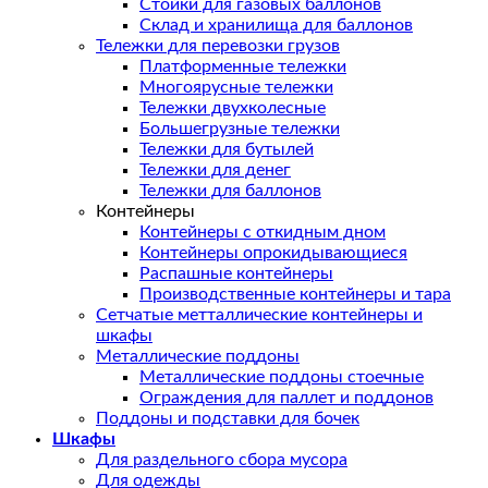
Стойки для газовых баллонов
Склад и хранилища для баллонов
Тележки для перевозки грузов
Платформенные тележки
Многоярусные тележки
Тележки двухколесные
Большегрузные тележки
Тележки для бутылей
Тележки для денег
Тележки для баллонов
Контейнеры
Контейнеры с откидным дном
Контейнеры опрокидывающиеся
Распашные контейнеры
Производственные контейнеры и тара
Сетчатые метталлические контейнеры и
шкафы
Металлические поддоны
Металлические поддоны стоечные
Ограждения для паллет и поддонов
Поддоны и подставки для бочек
Шкафы
Для раздельного сбора мусора
Для одежды