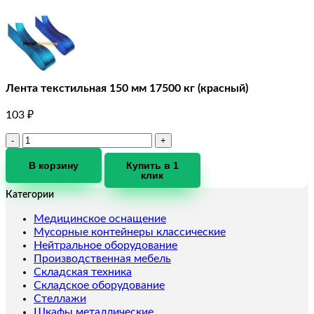
Лента текстильная 150 мм 17500 кг (красный)
103
₽
Количество
товара
Лента
В корзину
Купить в 1
клик
текстильная
150
Категории
мм
17500
Медицинское оснащение
кг
Мусорные контейнеры классические
(красный)
Нейтральное оборудование
Производственная мебель
Складская техника
Складское оборудование
Стеллажи
Шкафы металлические