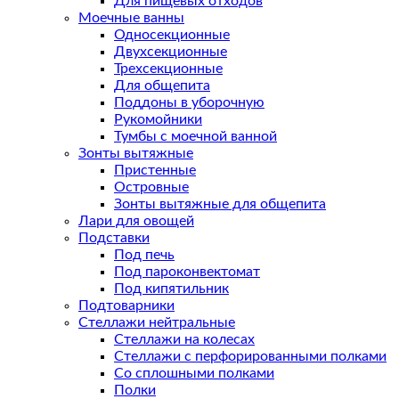
Для пищевых отходов
Моечные ванны
Односекционные
Двухсекционные
Трехсекционные
Для общепита
Поддоны в уборочную
Рукомойники
Тумбы с моечной ванной
Зонты вытяжные
Пристенные
Островные
Зонты вытяжные для общепита
Лари для овощей
Подставки
Под печь
Под пароконвектомат
Под кипятильник
Подтоварники
Стеллажи нейтральные
Стеллажи на колесах
Стеллажи с перфорированными полками
Со сплошными полками
Полки