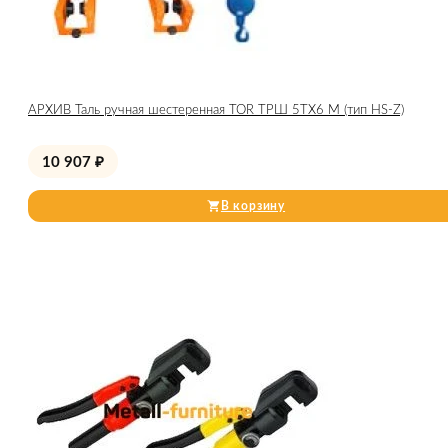
АРХИВ Таль ручная шестеренная TOR ТРШ 5ТХ6 М (тип HS-Z)
10 907
₽
В корзину