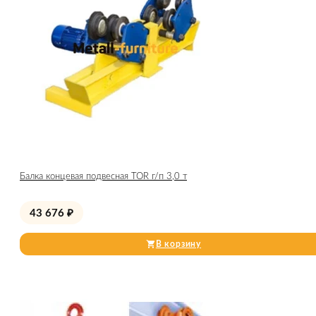
Балка концевая подвесная TOR г/п 3,0 т
43 676
₽
В корзину