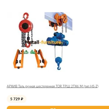
АРХИВ Таль ручная шестеренная TOR ТРШ 2ТХ6 М (тип HS-Z)
5 729
₽