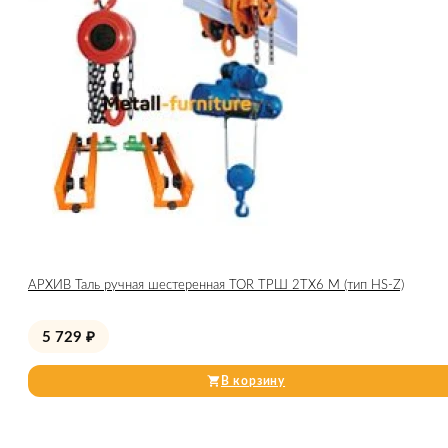
АРХИВ Таль ручная шестеренная TOR ТРШ 2ТХ6 М (тип HS-Z)
5 729
₽
В корзину