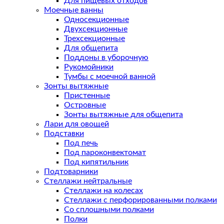
Для пищевых отходов
Моечные ванны
Односекционные
Двухсекционные
Трехсекционные
Для общепита
Поддоны в уборочную
Рукомойники
Тумбы с моечной ванной
Зонты вытяжные
Пристенные
Островные
Зонты вытяжные для общепита
Лари для овощей
Подставки
Под печь
Под пароконвектомат
Под кипятильник
Подтоварники
Стеллажи нейтральные
Стеллажи на колесах
Стеллажи с перфорированными полками
Со сплошными полками
Полки