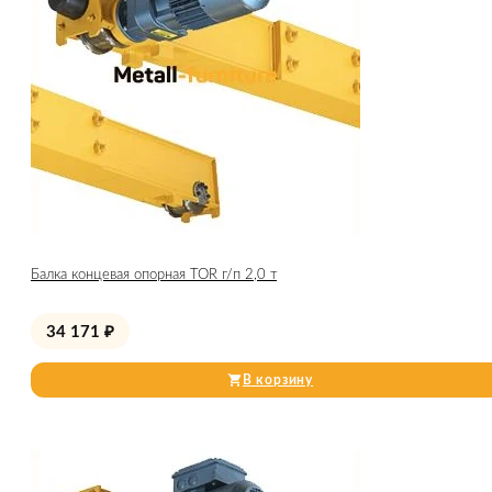
Балка концевая опорная TOR г/п 2,0 т
34 171
₽
В корзину