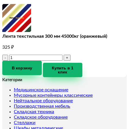
Лента текстильная 300 мм 45000кг (оранжевый)
325
₽
Количество
товара
Лента
В корзину
Купить в 1
клик
текстильная
300
Категории
мм
45000кг
Медицинское оснащение
(оранжевый)
Мусорные контейнеры классические
Нейтральное оборудование
Производственная мебель
Складская техника
Складское оборудование
Стеллажи
Шкафы металлические