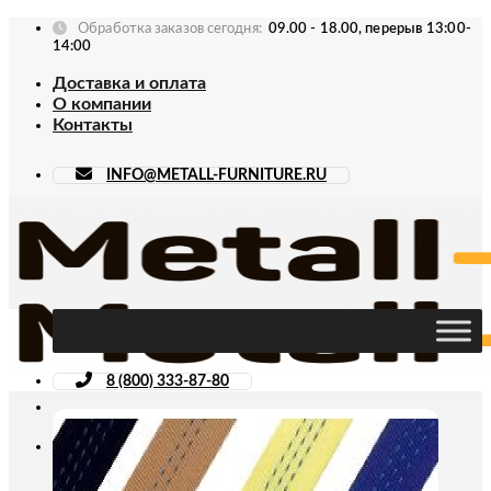
Skip
Обработка заказов сегодня:
09.00 - 18.00, перерыв 13:00-
to
14:00
content
Доставка и оплата
О компании
Контакты
INFO@METALL-FURNITURE.RU
8 (800) 333-87-80
Искать: