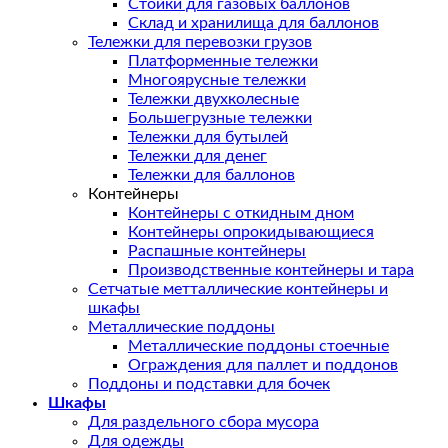
Стойки для газовых баллонов
Склад и хранилища для баллонов
Тележки для перевозки грузов
Платформенные тележки
Многоярусные тележки
Тележки двухколесные
Большегрузные тележки
Тележки для бутылей
Тележки для денег
Тележки для баллонов
Контейнеры
Контейнеры с откидным дном
Контейнеры опрокидывающиеся
Распашные контейнеры
Производственные контейнеры и тара
Сетчатые метталлические контейнеры и
шкафы
Металлические поддоны
Металлические поддоны стоечные
Ограждения для паллет и поддонов
Поддоны и подставки для бочек
Шкафы
Для раздельного сбора мусора
Для одежды