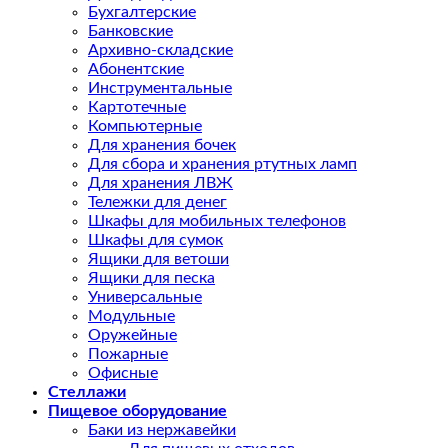
Бухгалтерские
Банковские
Архивно-складские
Абонентские
Инструментальные
Картотечные
Компьютерные
Для хранения бочек
Для сбора и хранения ртутных ламп
Для хранения ЛВЖ
Тележки для денег
Шкафы для мобильных телефонов
Шкафы для сумок
Ящики для ветоши
Ящики для песка
Универсальные
Модульные
Оружейные
Пожарные
Офисные
Стеллажи
Пищевое оборудование
Баки из нержавейки