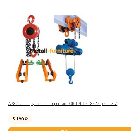
АРХИВ Таль ручная шестеренная TOR ТРШ 3ТХ3 М (тип HS-Z)
5 190
₽