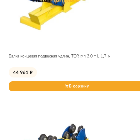
Балка концевая подвесная удлин. TOR г/п 3,0 т L 1,7 м
44 961
₽
В корзину