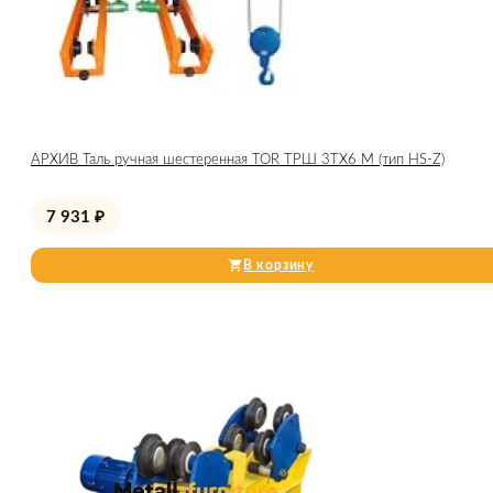
АРХИВ Таль ручная шестеренная TOR ТРШ 3ТХ6 М (тип HS-Z)
7 931
₽
В корзину