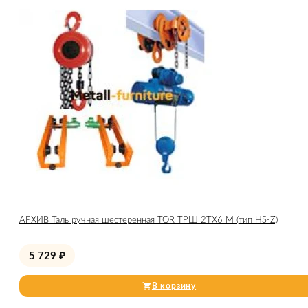
АРХИВ Таль ручная шестеренная TOR ТРШ 2ТХ6 М (тип HS-Z)
5 729
₽
В корзину