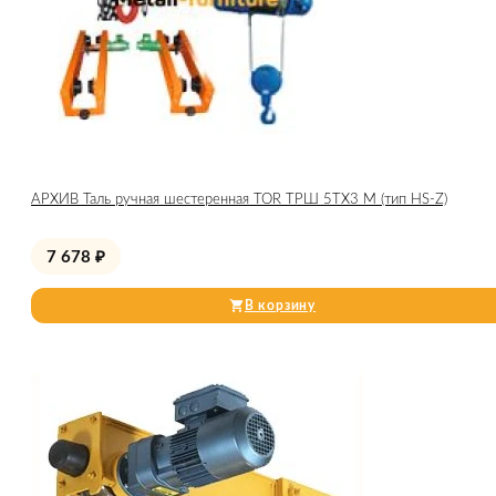
АРХИВ Таль ручная шестеренная TOR ТРШ 5ТХ3 М (тип HS-Z)
7 678
₽
В корзину