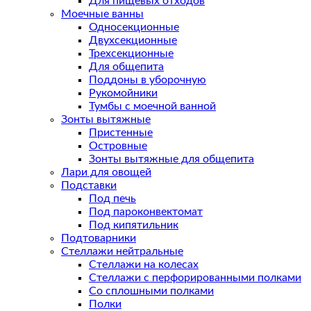
Для пищевых отходов
Моечные ванны
Односекционные
Двухсекционные
Трехсекционные
Для общепита
Поддоны в уборочную
Рукомойники
Тумбы с моечной ванной
Зонты вытяжные
Пристенные
Островные
Зонты вытяжные для общепита
Лари для овощей
Подставки
Под печь
Под пароконвектомат
Под кипятильник
Подтоварники
Стеллажи нейтральные
Стеллажи на колесах
Стеллажи с перфорированными полками
Со сплошными полками
Полки