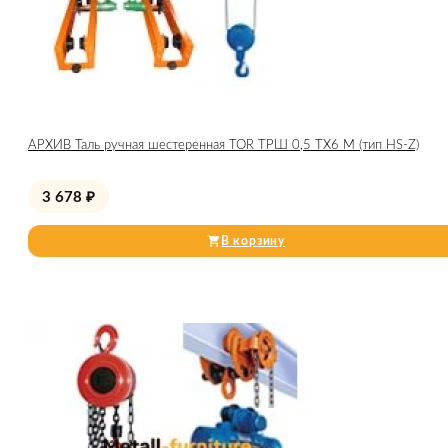
АРХИВ Таль ручная шестеренная TOR ТРШ 0,5 ТХ6 М (тип HS-Z)
3 678
₽
В корзину