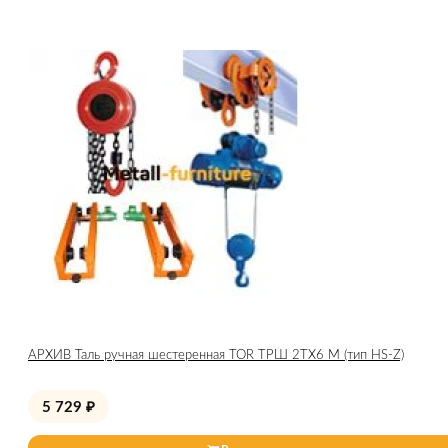
АРХИВ Таль ручная шестеренная TOR ТРШ 2ТХ6 М (тип HS-Z)
5 729
₽