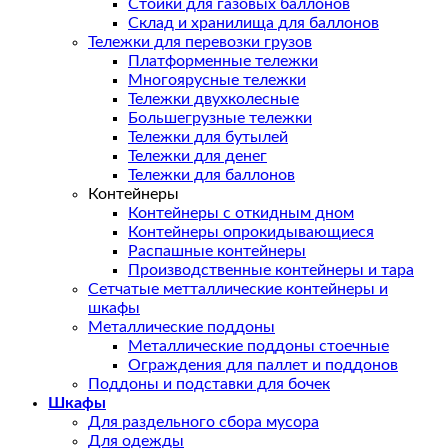
Стойки для газовых баллонов
Склад и хранилища для баллонов
Тележки для перевозки грузов
Платформенные тележки
Многоярусные тележки
Тележки двухколесные
Большегрузные тележки
Тележки для бутылей
Тележки для денег
Тележки для баллонов
Контейнеры
Контейнеры с откидным дном
Контейнеры опрокидывающиеся
Распашные контейнеры
Производственные контейнеры и тара
Сетчатые метталлические контейнеры и
шкафы
Металлические поддоны
Металлические поддоны стоечные
Ограждения для паллет и поддонов
Поддоны и подставки для бочек
Шкафы
Для раздельного сбора мусора
Для одежды