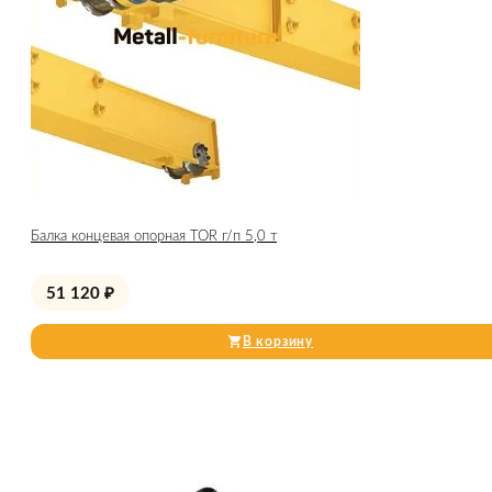
Балка концевая опорная TOR г/п 5,0 т
51 120
₽
В корзину