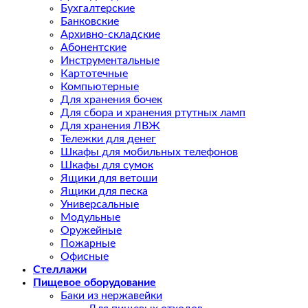
Бухгалтерские
Банковские
Архивно-складские
Абонентские
Инструментальные
Картотечные
Компьютерные
Для хранения бочек
Для сбора и хранения ртутных ламп
Для хранения ЛВЖ
Тележки для денег
Шкафы для мобильных телефонов
Шкафы для сумок
Ящики для ветоши
Ящики для песка
Универсальные
Модульные
Оружейные
Пожарные
Офисные
Стеллажи
Пищевое оборудование
Баки из нержавейки