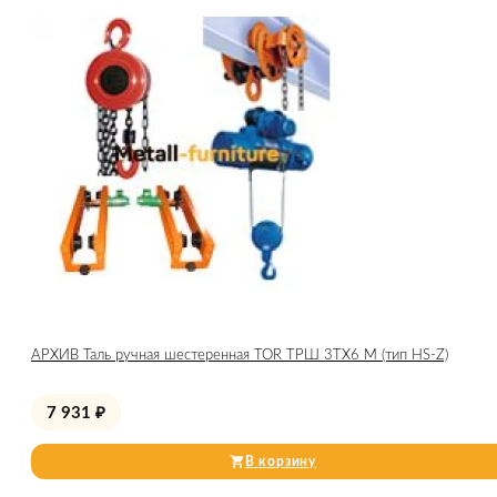
АРХИВ Таль ручная шестеренная TOR ТРШ 3ТХ6 М (тип HS-Z)
7 931
₽
В корзину