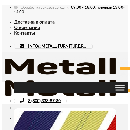
Skip
Обработка заказов сегодня:
09.00 - 18.00, перерыв 13:00-
to
14:00
content
Доставка и оплата
О компании
Контакты
INFO@METALL-FURNITURE.RU
8 (800) 333-87-80
Искать: