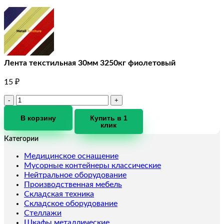
Лента текстильная 30мм 3250кг фиолетовый
15
₽
Количество
товара
Лента
В корзину
Купить в 1
клик
текстильная
30мм
Категории
3250кг
фиолетовый
Медицинское оснащение
Мусорные контейнеры классические
Нейтральное оборудование
Производственная мебель
Складская техника
Складское оборудование
Стеллажи
Шкафы металлические