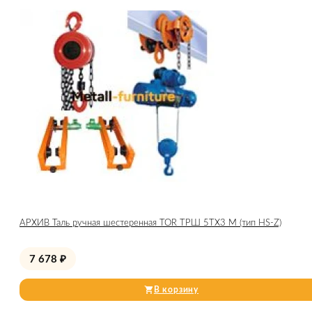
АРХИВ Таль ручная шестеренная TOR ТРШ 5ТХ3 М (тип HS-Z)
7 678
₽
В корзину