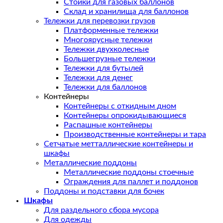
Стойки для газовых баллонов
Склад и хранилища для баллонов
Тележки для перевозки грузов
Платформенные тележки
Многоярусные тележки
Тележки двухколесные
Большегрузные тележки
Тележки для бутылей
Тележки для денег
Тележки для баллонов
Контейнеры
Контейнеры с откидным дном
Контейнеры опрокидывающиеся
Распашные контейнеры
Производственные контейнеры и тара
Сетчатые метталлические контейнеры и
шкафы
Металлические поддоны
Металлические поддоны стоечные
Ограждения для паллет и поддонов
Поддоны и подставки для бочек
Шкафы
Для раздельного сбора мусора
Для одежды