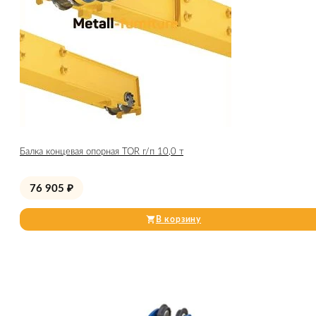
Балка концевая опорная TOR г/п 10,0 т
76 905
₽
В корзину