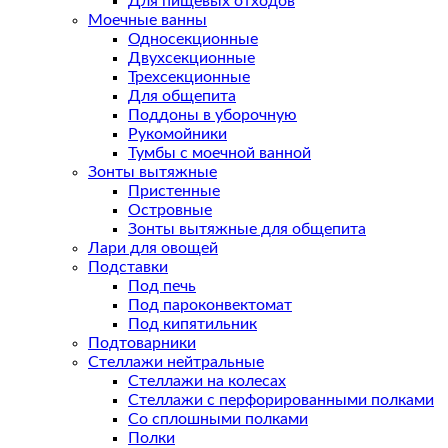
Для пищевых отходов
Моечные ванны
Односекционные
Двухсекционные
Трехсекционные
Для общепита
Поддоны в уборочную
Рукомойники
Тумбы с моечной ванной
Зонты вытяжные
Пристенные
Островные
Зонты вытяжные для общепита
Лари для овощей
Подставки
Под печь
Под пароконвектомат
Под кипятильник
Подтоварники
Стеллажи нейтральные
Стеллажи на колесах
Стеллажи с перфорированными полками
Со сплошными полками
Полки