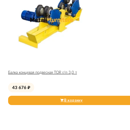
Балка концевая подвесная TOR г/п 3,0 т
43 676
₽
В корзину