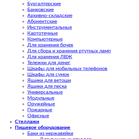
Бухгалтерские
Банковские
Архивно-складские
Абонентские
Инструментальные
Картотечные
Компьютерные
Для хранения бочек
Для сбора и хранения ртутных ламп
Для хранения ЛВЖ
Тележки для денег
Шкафы для мобильных телефонов
Шкафы для сумок
Ящики для ветоши
Ящики для песка
Универсальные
Модульные
Оружейные
Пожарные
Офисные
Стеллажи
Пищевое оборудование
Баки из нержавейки