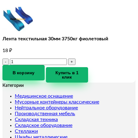
Лента текстильная 30мм 3750кг фиолетовый
18
₽
Количество
товара
Лента
В корзину
Купить в 1
клик
текстильная
30мм
Категории
3750кг
фиолетовый
Медицинское оснащение
Мусорные контейнеры классические
Нейтральное оборудование
Производственная мебель
Складская техника
Складское оборудование
Стеллажи
Шкафы металлические