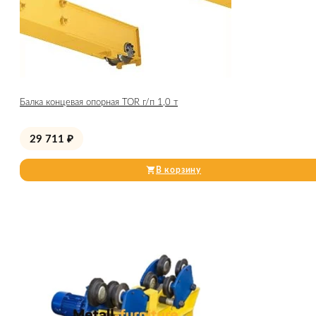
Балка концевая опорная TOR г/п 1,0 т
29 711
₽
В корзину