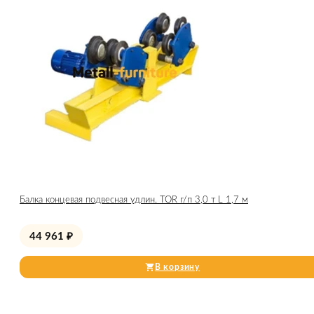
Балка концевая подвесная удлин. TOR г/п 3,0 т L 1,7 м
44 961
₽
В корзину