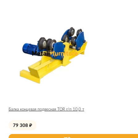
Балка концевая подвесная TOR г/п 10,0 т
79 308
₽