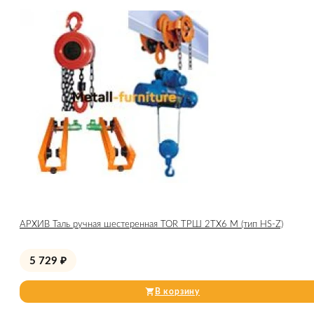
АРХИВ Таль ручная шестеренная TOR ТРШ 2ТХ6 М (тип HS-Z)
5 729
₽
В корзину