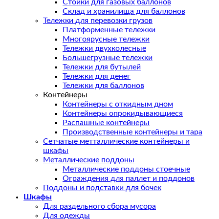
Стойки для газовых баллонов
Склад и хранилища для баллонов
Тележки для перевозки грузов
Платформенные тележки
Многоярусные тележки
Тележки двухколесные
Большегрузные тележки
Тележки для бутылей
Тележки для денег
Тележки для баллонов
Контейнеры
Контейнеры с откидным дном
Контейнеры опрокидывающиеся
Распашные контейнеры
Производственные контейнеры и тара
Сетчатые метталлические контейнеры и
шкафы
Металлические поддоны
Металлические поддоны стоечные
Ограждения для паллет и поддонов
Поддоны и подставки для бочек
Шкафы
Для раздельного сбора мусора
Для одежды