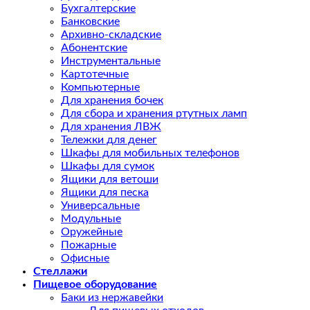
Бухгалтерские
Банковские
Архивно-складские
Абонентские
Инструментальные
Картотечные
Компьютерные
Для хранения бочек
Для сбора и хранения ртутных ламп
Для хранения ЛВЖ
Тележки для денег
Шкафы для мобильных телефонов
Шкафы для сумок
Ящики для ветоши
Ящики для песка
Универсальные
Модульные
Оружейные
Пожарные
Офисные
Стеллажи
Пищевое оборудование
Баки из нержавейки