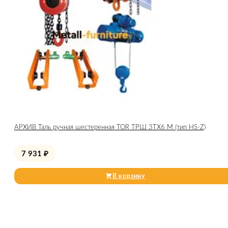
АРХИВ Таль ручная шестеренная TOR ТРШ 3ТХ6 М (тип HS-Z)
7 931
₽
В корзину