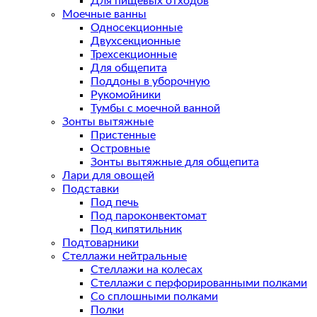
Для пищевых отходов
Моечные ванны
Односекционные
Двухсекционные
Трехсекционные
Для общепита
Поддоны в уборочную
Рукомойники
Тумбы с моечной ванной
Зонты вытяжные
Пристенные
Островные
Зонты вытяжные для общепита
Лари для овощей
Подставки
Под печь
Под пароконвектомат
Под кипятильник
Подтоварники
Стеллажи нейтральные
Стеллажи на колесах
Стеллажи с перфорированными полками
Со сплошными полками
Полки