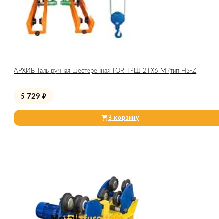
АРХИВ Таль ручная шестеренная TOR ТРШ 2ТХ6 М (тип HS-Z)
5 729
₽
В корзину