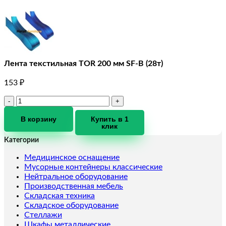
Лента текстильная TOR 200 мм SF-B (28т)
153
₽
Количество
товара
Лента
В корзину
Купить в 1
клик
текстильная
TOR
Категории
200
мм
Медицинское оснащение
SF-
Мусорные контейнеры классические
B
Нейтральное оборудование
(28т)
Производственная мебель
Складская техника
Складское оборудование
Стеллажи
Шкафы металлические