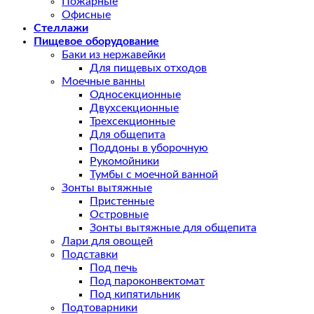
Пожарные
Офисные
Стеллажи
Пищевое оборудование
Баки из нержавейки
Для пищевых отходов
Моечные ванны
Односекционные
Двухсекционные
Трехсекционные
Для общепита
Поддоны в уборочную
Рукомойники
Тумбы с моечной ванной
Зонты вытяжные
Пристенные
Островные
Зонты вытяжные для общепита
Лари для овощей
Подставки
Под печь
Под пароконвектомат
Под кипятильник
Подтоварники