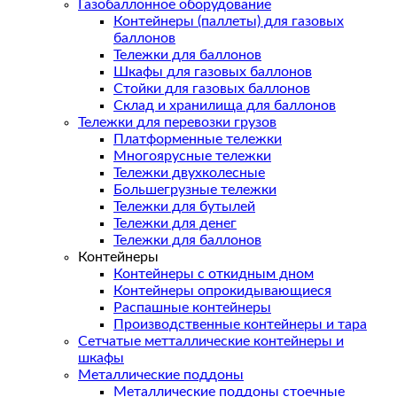
Газобаллонное оборудование
Контейнеры (паллеты) для газовых
баллонов
Тележки для баллонов
Шкафы для газовых баллонов
Стойки для газовых баллонов
Склад и хранилища для баллонов
Тележки для перевозки грузов
Платформенные тележки
Многоярусные тележки
Тележки двухколесные
Большегрузные тележки
Тележки для бутылей
Тележки для денег
Тележки для баллонов
Контейнеры
Контейнеры с откидным дном
Контейнеры опрокидывающиеся
Распашные контейнеры
Производственные контейнеры и тара
Сетчатые метталлические контейнеры и
шкафы
Металлические поддоны
Металлические поддоны стоечные