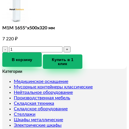
М1М 1655*х500х320 мм
7 220
₽
Количество
товара
М1М
В корзину
Купить в 1
клик
1655*х500х320
мм
Категории
Медицинское оснащение
Мусорные контейнеры классические
Нейтральное оборудование
Производственная мебель
Складская техника
Складское оборудование
Стеллажи
Шкафы металлические
Электрические шкафы