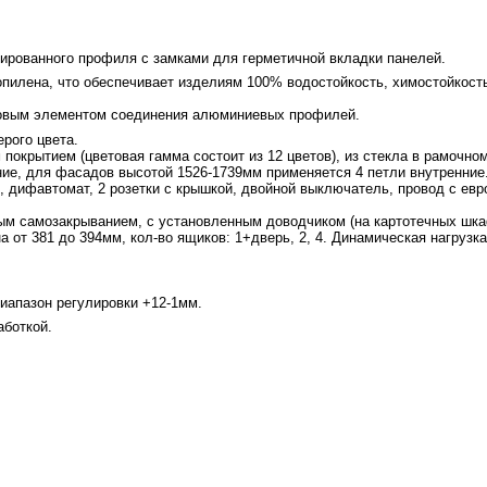
ированного профиля с замками для герметичной вкладки панелей.
пилена, что обеспечивает изделиям 100% водостойкость, химостойкость
зловым элементом соединения алюминиевых профилей.
рого цвета.
 покрытием (цветовая гамма состоит из 12 цветов), из стекла в рамоч
ние, для фасадов высотой 1526-1739мм применяется 4 петли внутренние
), дифавтомат, 2 розетки с крышкой, двойной выключатель, провод с ев
ым самозакрыванием, с установленным доводчиком (на картотечных шк
 от 381 до 394мм, кол-во ящиков: 1+дверь, 2, 4. Динамическая нагрузка 
иапазон регулировки +12-1мм.
боткой.