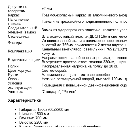
Допуски по
±2 мм
габаритам
Каркас
Травмобезопасный каркас из алюминиевого анод
Наполнение
Панели из трехслойного подвспененного полипро
каркаса
Соединительный
Замок из ударопрочного пластика, является у
элемент (замок)
Столешница
Влагохимостойкий пластик ДБСП 16мм светло-се
Из оцинкованной стали с полимерно-порошковым
Фасады
высотой до 755мм применяется 2 петли внутрен
Канальный вентилятор, светильник IP65 (2*18Вт
Комплектация
хомута.
Направляющие на нейлоновых роликах, с плавн
Выдвижные ящики
Внутреннее пространство: глубина 330мм, ширина
Полки
Распределенная нагрузка на полку до 10 кг.
Цвет корпуса
Светло-серый.
Ручки
Алюминиевые, цвет – матовое серебро.
Опоры
Ножки с регулируемой опорой, высотой 120мм, д
Условия
Помещения с повышенной дезинфекционной обра
эксплуатации
Упаковка
“Стандарт”, “Регион”.
Характеристики
Габариты: 1500х700х2200 мм
Ширина: 1500 мм
Глубина: 700 мм
Высота: 2200 мм
Каркас: Алюминиевый анодированный профиль