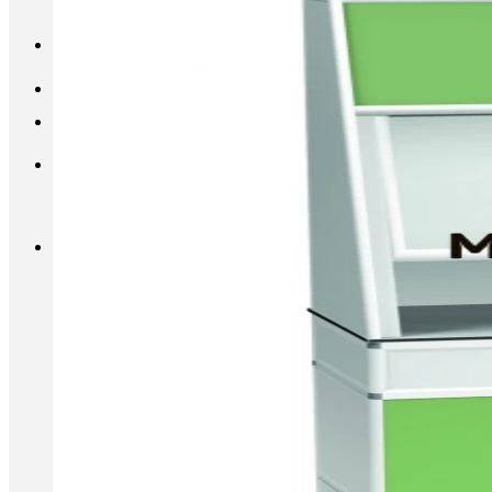
INFO@METALL-FURNITURE.RU
8 (800) 333-87-80
Корзина
Корзина пуста.