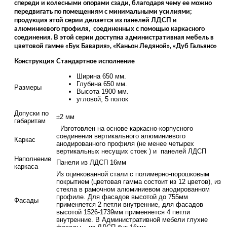
спереди и колесными опорами сзади, благодаря чему ее можно
передвигать по помещениям с минимальными усилиями;
продукция этой серии делается из панелей ЛДСП и
алюминиевого профиля, соединенных с помощью каркасного
соединения. В этой серии доступна административная мебель в
цветовой гамме «Бук Бавария», «Каньон Ледяной», «Дуб Гальяно»
Конструкция
Стандартное исполнение
Ширина 650 мм.
Глубина 650 мм.
Размеры
Высота 1900 мм.
угловой, 5 полок
Допуски по
±2 мм
габаритам
Изготовлен на основе каркасно-корпусного
соединения вертикального алюминиевого
Каркас
анодированного профиля (не менее четырех
вертикальных несущих стоек ) и панелей ЛДСП
Наполнение
Панели из ЛДСП 16мм
каркаса
Из оцинкованной стали с полимерно-порошковым
покрытием (цветовая гамма состоит из 12 цветов), из
стекла в рамочном алюминиевом анодированном
профиле. Для фасадов высотой до 755мм
Фасады
применяется 2 петли внутренние, для фасадов
высотой 1526-1739мм применяется 4 петли
внутренние. В Административной мебели глухие