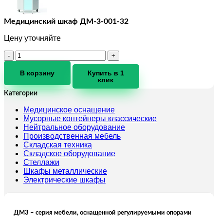
Медицинский шкаф ДМ-3-001-32
Цену уточняйте
Количество
товара
Медицинский
В корзину
Купить в 1
клик
шкаф
ДМ-3-
Категории
001-
32
Медицинское оснащение
Мусорные контейнеры классические
Нейтральное оборудование
Производственная мебель
Складская техника
Складское оборудование
Стеллажи
Шкафы металлические
Электрические шкафы
ДМ3 – серия мебели, оснащенной регулируемыми опорами