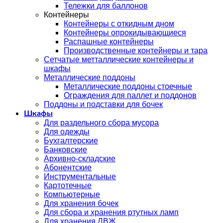
Тележки для баллонов
Контейнеры
Контейнеры с откидным дном
Контейнеры опрокидывающиеся
Распашные контейнеры
Производственные контейнеры и тара
Сетчатые метталлические контейнеры и
шкафы
Металлические поддоны
Металлические поддоны стоечные
Ограждения для паллет и поддонов
Поддоны и подставки для бочек
Шкафы
Для раздельного сбора мусора
Для одежды
Бухгалтерские
Банковские
Архивно-складские
Абонентские
Инструментальные
Картотечные
Компьютерные
Для хранения бочек
Для сбора и хранения ртутных ламп
Для хранения ЛВЖ