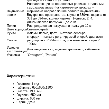
фасады – из ЛДСП бук 16мм.
Направляющие на нейлоновых роликах, с плавным
самозакрыванием (на картотечных шкафах –
Выдвижные
шариковые направляющие полного выдвижения).
ящики
Внутреннее пространство: глубина 330мм, ширина от
381 до 394мм, кол-во ящиков: 1+дверь, 2, 4.
Динамическая нагрузка – до 20кг.
Полки
Распределенная нагрузка на полку до 10 кг.
Цвет корпуса
Светло-серый.
Ручки
Алюминиевые, цвет – матовое серебро.
спереди – ножки с регулируемой опорой, диапазон
Опоры
регулировки +12-1мм; сзади – колесные опоры ?
100мм.
Условия
Для медицинских, административных, кабинетов
эксплуатации
Упаковка
“Стандарт”, “Регион”.
Характеристики
Гарантия: 1 год
Габариты: 650х650х1900
Высота: 1900 мм
Глубина: 650 мм
Ширина: 650 мм
Серия: ДМ-3