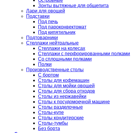
Островные
Зонты вытяжные для общепита
Лари для овощей
Подставки
Под печь
Под пароконвектомат
Под кипятильник
Подтоварники
Стеллажи нейтральные
Стеллажи на колесах
Стеллажи с перфорированными полками
Со сплошными полками
Полки
Производственные столы
С бортом
Столы для кофемашин
Столы для мойки овощей
Столы для сбора отходов
Столы из нержавейки
Столы к посудомоечной машине
Столы разделочные
Столы-купе
Столы кондитерские
Столы-тумбы
Без борта