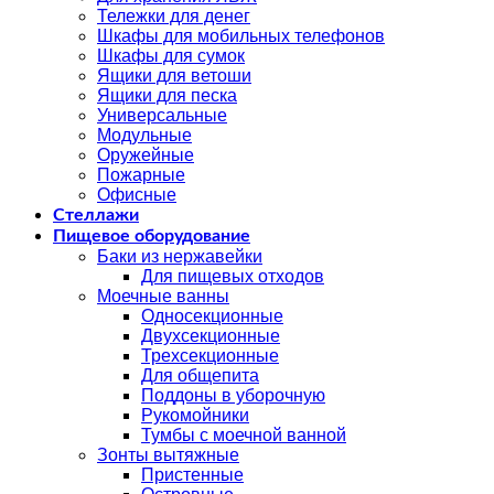
Тележки для денег
Шкафы для мобильных телефонов
Шкафы для сумок
Ящики для ветоши
Ящики для песка
Универсальные
Модульные
Оружейные
Пожарные
Офисные
Стеллажи
Пищевое оборудование
Баки из нержавейки
Для пищевых отходов
Моечные ванны
Односекционные
Двухсекционные
Трехсекционные
Для общепита
Поддоны в уборочную
Рукомойники
Тумбы с моечной ванной
Зонты вытяжные
Пристенные