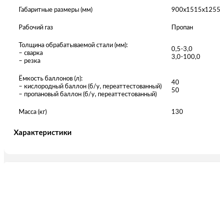
Габаритные размеры (мм)
900х1515х125
Рабочий газ
Пропан
Толщина обрабатываемой стали (мм):
0,5-3,0
– сварка
3,0-100,0
– резка
Ёмкость баллонов (л):
40
– кислородный баллон (б/у, переаттестованный)
50
– пропановый баллон (б/у, переаттестованный)
Масса (кг)
130
Характеристики