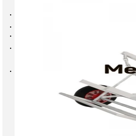
INFO@METALL-FURNITURE.RU
8 (800) 333-87-80
Корзина
Корзина пуста.