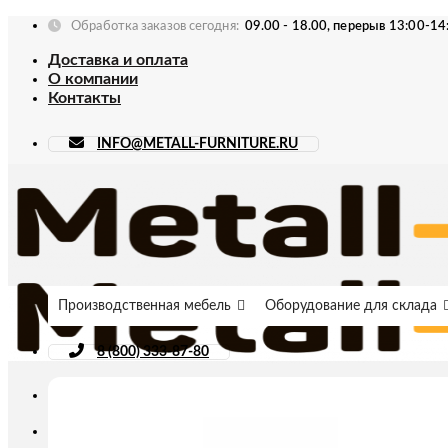
Skip
Обработка заказов сегодня:
09.00 - 18.00, перерыв 13:00-14
to
Доставка и оплата
content
О компании
Контакты
INFO@METALL-FURNITURE.RU
Производственная мебель
Оборудование для склада
8 (800) 333-87-80
Искать: