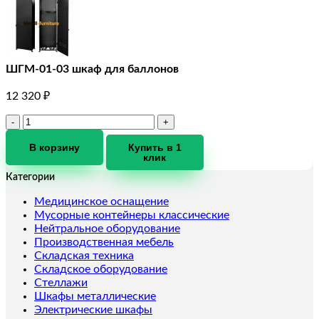
ШГМ-01-03 шкаф для баллонов
12 320
₽
Количество
товара
ШГМ-01-
В корзину
Купить в 1
клик
03
шкаф
Категории
для
баллонов
Медицинское оснащение
Мусорные контейнеры классические
Нейтральное оборудование
Производственная мебель
Складская техника
Складское оборудование
Стеллажи
Шкафы металлические
Электрические шкафы