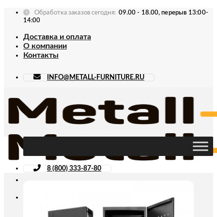
Skip
Обработка заказов сегодня:
09.00 - 18.00, перерыв 13:00-
to
14:00
content
Доставка и оплата
О компании
Контакты
INFO@METALL-FURNITURE.RU
8 (800) 333-87-80
Искать: