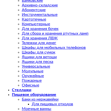
Банковские
Архивно-складские
Абонентские
Инструментальные
Картотечные
Компьютерные
Для хранения бочек
Для сбора и хранения ртутных ламп
Для хранения ЛВЖ
Тележки для денег
Шкафы для мобильных телефонов
Шкафы для сумок
Ящики для ветоши
Ящики для песка
Универсальные
Модульные
Оружейные
Пожарные
Офисные
Стеллажи
Пищевое оборудование
Баки из нержавейки
Для пищевых отходов
Моечные ванны