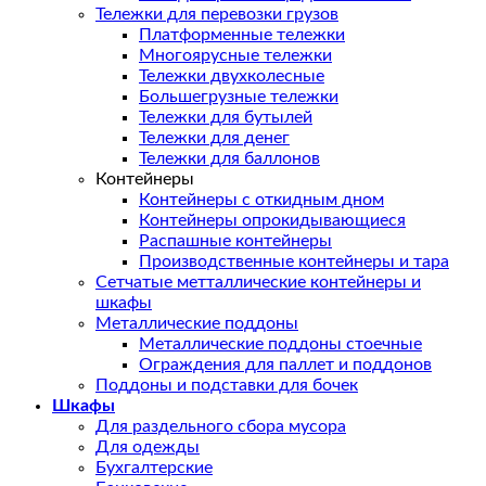
Тележки для перевозки грузов
Платформенные тележки
Многоярусные тележки
Тележки двухколесные
Большегрузные тележки
Тележки для бутылей
Тележки для денег
Тележки для баллонов
Контейнеры
Контейнеры с откидным дном
Контейнеры опрокидывающиеся
Распашные контейнеры
Производственные контейнеры и тара
Сетчатые метталлические контейнеры и
шкафы
Металлические поддоны
Металлические поддоны стоечные
Ограждения для паллет и поддонов
Поддоны и подставки для бочек
Шкафы
Для раздельного сбора мусора
Для одежды
Бухгалтерские