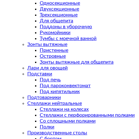
Односекционные
Двухсекционные
Трехсекционные
Для общепита
Поддоны в уборочную
Рукомойники
Тумбы с моечной ванной
Зонты вытяжные
Пристенные
Островные
Зонты вытяжные для общепита
Лари для овощей
Подставки
Под печь
Под пароконвектомат
Под кипятильник
Подтоварники
Стеллажи нейтральные
Стеллажи на колесах
Стеллажи с перфорированными полками
Со сплошными полками
Полки
Производственные столы
С бортом