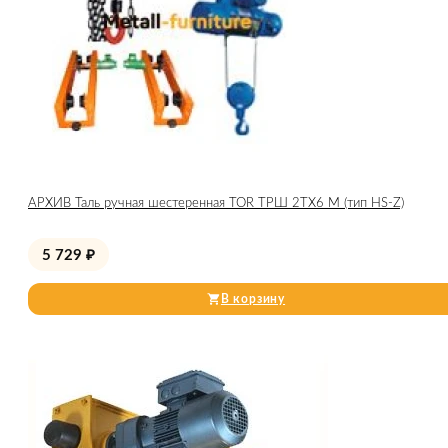
АРХИВ Таль ручная шестеренная TOR ТРШ 2ТХ6 М (тип HS-Z)
5 729
₽
В корзину