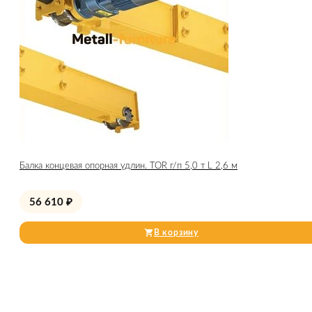
Балка концевая опорная удлин. TOR г/п 5,0 т L 2,6 м
56 610
₽
В корзину