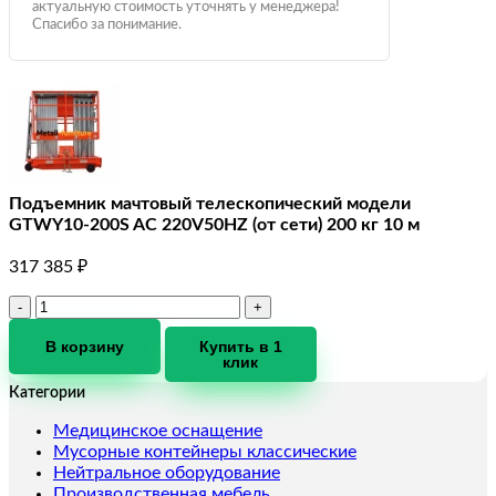
актуальную стоимость уточнять у менеджера!
Спасибо за понимание.
Подъемник мачтовый телескопический модели
GTWY10-200S AC 220V50HZ (от сети) 200 кг 10 м
317 385
₽
Количество
товара
Подъемник
В корзину
Купить в 1
клик
мачтовый
телескопический
Категории
модели
GTWY10-
Медицинское оснащение
200S
Мусорные контейнеры классические
AC
Нейтральное оборудование
220V50HZ
Производственная мебель