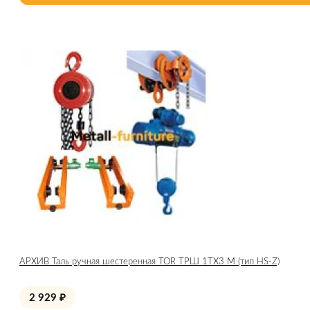
АРХИВ Таль ручная шестеренная TOR ТРШ 1ТХ3 М (тип HS-Z)
2 929
₽