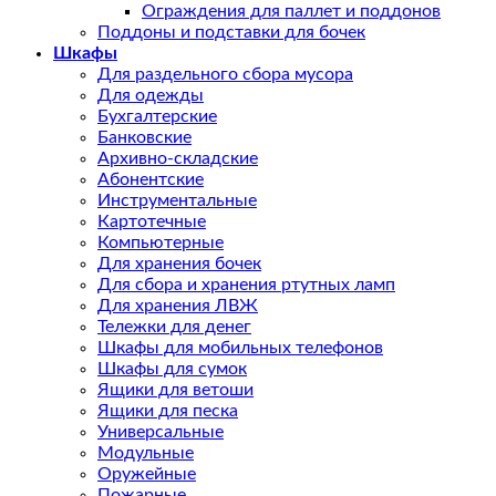
Ограждения для паллет и поддонов
Поддоны и подставки для бочек
Шкафы
Для раздельного сбора мусора
Для одежды
Бухгалтерские
Банковские
Архивно-складские
Абонентские
Инструментальные
Картотечные
Компьютерные
Для хранения бочек
Для сбора и хранения ртутных ламп
Для хранения ЛВЖ
Тележки для денег
Шкафы для мобильных телефонов
Шкафы для сумок
Ящики для ветоши
Ящики для песка
Универсальные
Модульные
Оружейные
Пожарные