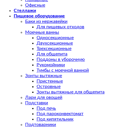
Офисные
Стеллажи
Пищевое оборудование
Баки из нержавейки
Для пищевых отходов
Моечные ванны
Односекционные
Двухсекционные
Трехсекционные
Для общепита
Поддоны в уборочную
Рукомойники
Тумбы с моечной ванной
Зонты вытяжные
Пристенные
Островные
Зонты вытяжные для общепита
Лари для овощей
Подставки
Под печь
Под пароконвектомат
Под кипятильник
Подтоварники