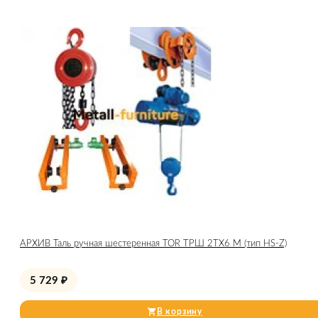
АРХИВ Таль ручная шестеренная TOR ТРШ 2ТХ6 М (тип HS-Z)
5 729
₽
В корзину