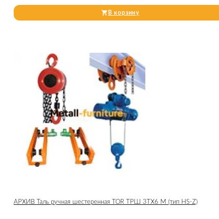
В корзину
АРХИВ Таль ручная шестеренная TOR ТРШ 3ТХ6 М (тип HS-Z)