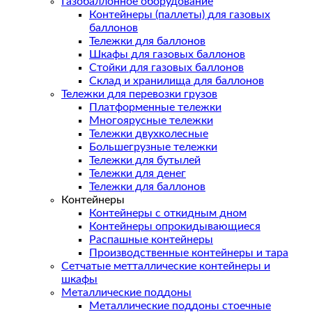
Газобаллонное оборудование
Контейнеры (паллеты) для газовых
баллонов
Тележки для баллонов
Шкафы для газовых баллонов
Стойки для газовых баллонов
Склад и хранилища для баллонов
Тележки для перевозки грузов
Платформенные тележки
Многоярусные тележки
Тележки двухколесные
Большегрузные тележки
Тележки для бутылей
Тележки для денег
Тележки для баллонов
Контейнеры
Контейнеры с откидным дном
Контейнеры опрокидывающиеся
Распашные контейнеры
Производственные контейнеры и тара
Сетчатые метталлические контейнеры и
шкафы
Металлические поддоны
Металлические поддоны стоечные