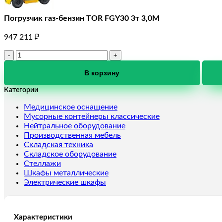
Погрузчик газ-бензин TOR FGY30 3т 3,0М
947 211
₽
Количество
товара
Погрузчик
В корзину
газ-
Категории
бензин
TOR
Медицинское оснащение
FGY30
Мусорные контейнеры классические
3т
Нейтральное оборудование
3,0М
Производственная мебель
Складская техника
Складское оборудование
Стеллажи
Шкафы металлические
Электрические шкафы
Характеристики