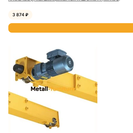
3 874
₽