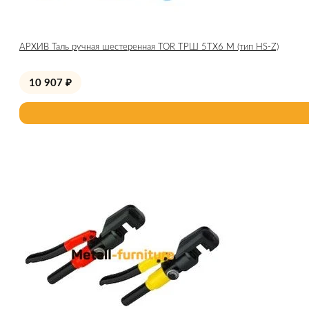
АРХИВ Таль ручная шестеренная TOR ТРШ 5ТХ6 М (тип HS-Z)
10 907
₽