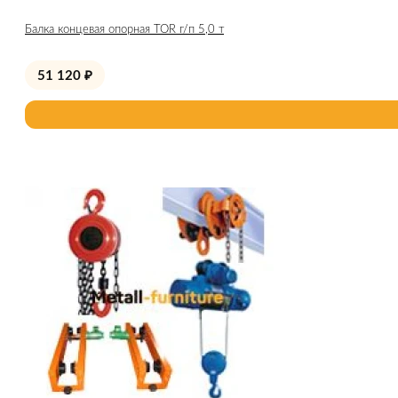
Балка концевая опорная TOR г/п 5,0 т
51 120
₽