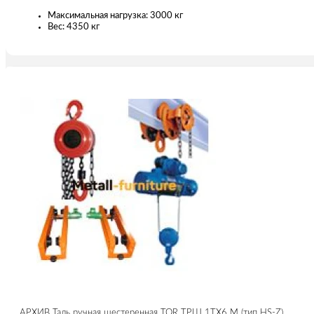
Максимальная нагрузка: 3000 кг
Вес: 4350 кг
АРХИВ Таль ручная шестеренная TOR ТРШ 1ТХ6 М (тип HS-Z)