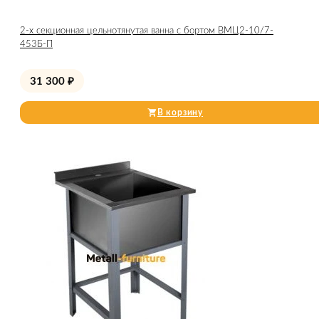
2-х секционная цельнотянутая ванна с бортом ВМЦ2-10/7-
453Б-П
31 300
₽
В корзину