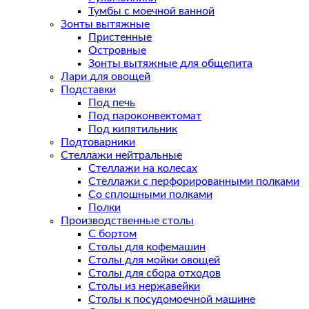
Тумбы с моечной ванной
Зонты вытяжные
Пристенные
Островные
Зонты вытяжные для общепита
Лари для овощей
Подставки
Под печь
Под пароконвектомат
Под кипятильник
Подтоварники
Стеллажи нейтральные
Стеллажи на колесах
Стеллажи с перфорированными полками
Со сплошными полками
Полки
Производственные столы
С бортом
Столы для кофемашин
Столы для мойки овощей
Столы для сбора отходов
Столы из нержавейки
Столы к посудомоечной машине