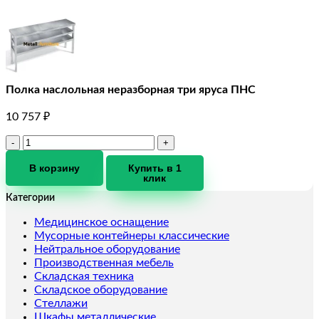
Полка наслольная неразборная три яруса ПНС
10 757
₽
Количество
товара
Полка
В корзину
Купить в 1
клик
наслольная
неразборная
Категории
три
яруса
Медицинское оснащение
ПНС
Мусорные контейнеры классические
Нейтральное оборудование
Производственная мебель
Складская техника
Складское оборудование
Стеллажи
Шкафы металлические