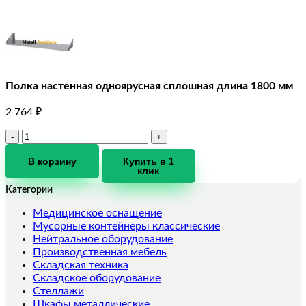
Полка настенная одноярусная сплошная длина 1800 мм
2 764
₽
Количество
товара
Полка
В корзину
Купить в 1
клик
настенная
одноярусная
Категории
сплошная
длина
Медицинское оснащение
1800
Мусорные контейнеры классические
мм
Нейтральное оборудование
Производственная мебель
Складская техника
Складское оборудование
Стеллажи
Шкафы металлические