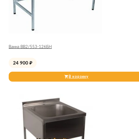
Ванна ВВ2/553-126БН
24 900
₽
В корзину