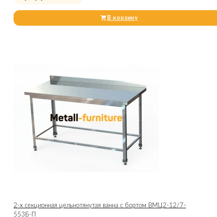
В корзину
2-х секционная цельнотянутая ванна с бортом ВМЦ2-12/7-
553Б-П