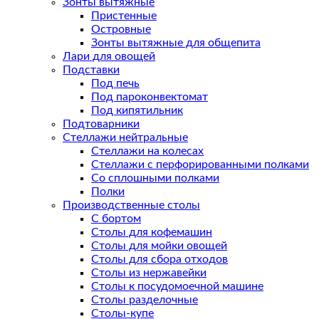
Зонты вытяжные
Пристенные
Островные
Зонты вытяжные для общепита
Лари для овощей
Подставки
Под печь
Под пароконвектомат
Под кипятильник
Подтоварники
Стеллажи нейтральные
Стеллажи на колесах
Стеллажи с перфорированными полками
Со сплошными полками
Полки
Производственные столы
С бортом
Столы для кофемашин
Столы для мойки овощей
Столы для сбора отходов
Столы из нержавейки
Столы к посудомоечной машине
Столы разделочные
Столы-купе