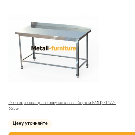
2-х секционная цельнотянутая ванна с бортом ВМЦ2-14/7-
653Б-П
Цену уточняйте