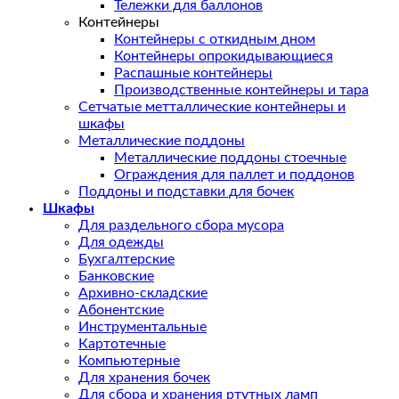
Тележки для баллонов
Контейнеры
Контейнеры с откидным дном
Контейнеры опрокидывающиеся
Распашные контейнеры
Производственные контейнеры и тара
Сетчатые метталлические контейнеры и
шкафы
Металлические поддоны
Металлические поддоны стоечные
Ограждения для паллет и поддонов
Поддоны и подставки для бочек
Шкафы
Для раздельного сбора мусора
Для одежды
Бухгалтерские
Банковские
Архивно-складские
Абонентские
Инструментальные
Картотечные
Компьютерные
Для хранения бочек
Для сбора и хранения ртутных ламп