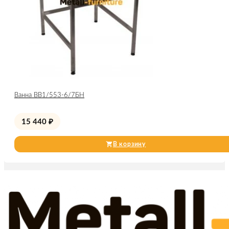
Ванна ВВ1/553-6/7БН
15 440
₽
В корзину