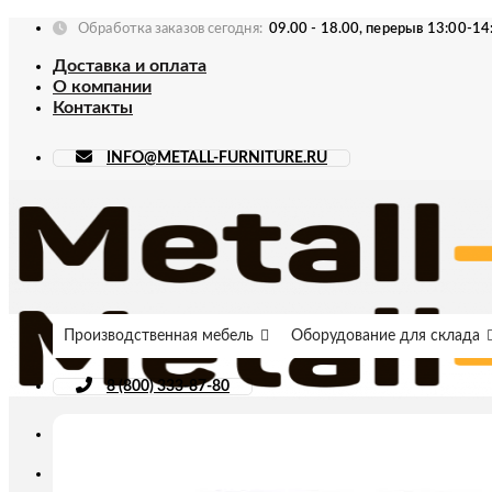
Skip
Обработка заказов сегодня:
09.00 - 18.00, перерыв 13:00-14
to
Доставка и оплата
content
О компании
Контакты
INFO@METALL-FURNITURE.RU
Производственная мебель
Оборудование для склада
8 (800) 333-87-80
Искать: