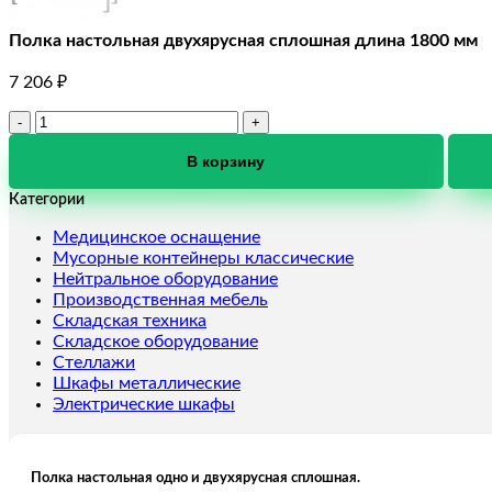
Полка настольная двухярусная сплошная длина 1800 мм
7 206
₽
Количество
товара
Полка
В корзину
настольная
Категории
двухярусная
сплошная
Медицинское оснащение
длина
Мусорные контейнеры классические
1800
Нейтральное оборудование
мм
Производственная мебель
Складская техника
Складское оборудование
Стеллажи
Шкафы металлические
Электрические шкафы
Полка настольная одно и двухярусная сплошная.