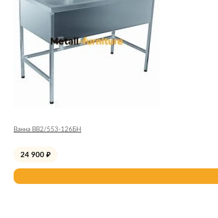
Ванна ВВ2/553-126БН
24 900
₽