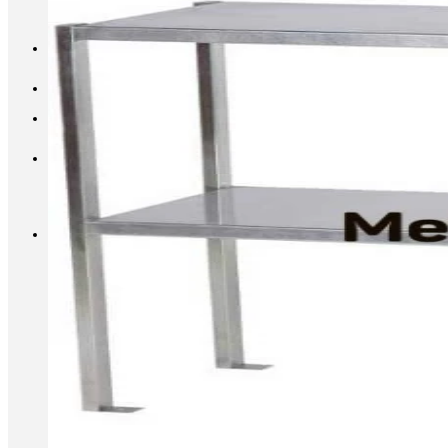
INFO@METALL-FURNITURE.RU
8 (800) 333-87-80
Корзина
Корзина пуста.