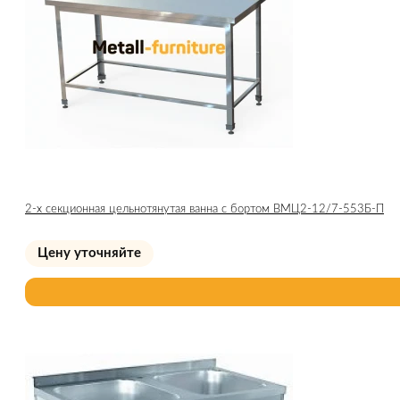
2-х секционная цельнотянутая ванна с бортом ВМЦ2-12/7-553Б-П
Цену уточняйте