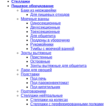
Стеллажи
Пищевое оборудование
Баки из нержавейки
Для пищевых отходов
Моечные ванны
Односекционные
Двухсекционные
Трехсекционные
Для общепита
Поддоны в уборочную
Рукомойники
Тумбы с моечной ванной
Зонты вытяжные
Пристенные
Островные
Зонты вытяжные для общепита
Лари для овощей
Подставки
Под печь
Под пароконвектомат
Под кипятильник
Подтоварники
Стеллажи нейтральные
Стеллажи на колесах
Стеллажи с перфорированными полками