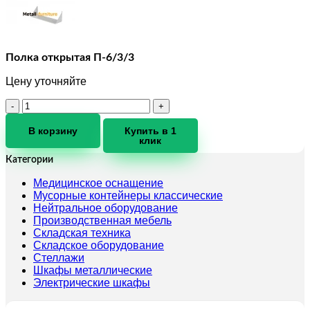
Полка открытая П-6/3/3
Цену уточняйте
Количество
товара
Полка
В корзину
Купить в 1
клик
открытая
П-6/3/3
Категории
Медицинское оснащение
Мусорные контейнеры классические
Нейтральное оборудование
Производственная мебель
Складская техника
Складское оборудование
Стеллажи
Шкафы металлические
Электрические шкафы