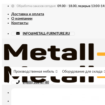
Skip
Обработка заказов сегодня:
09.00 - 18.00, перерыв 13:00-14
to
Доставка и оплата
content
О компании
Контакты
INFO@METALL-FURNITURE.RU
Производственная мебель
Оборудование для склада
8 (800) 333-87-80
Искать: