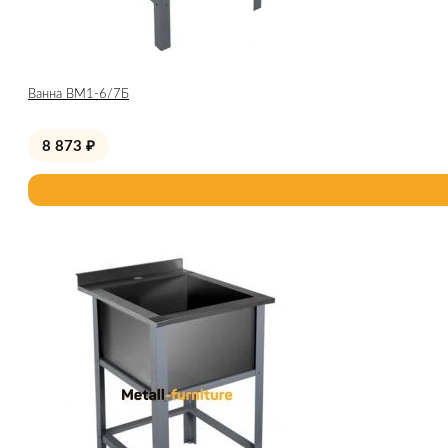
Ванна ВМ1-6/7Б
8 873
₽