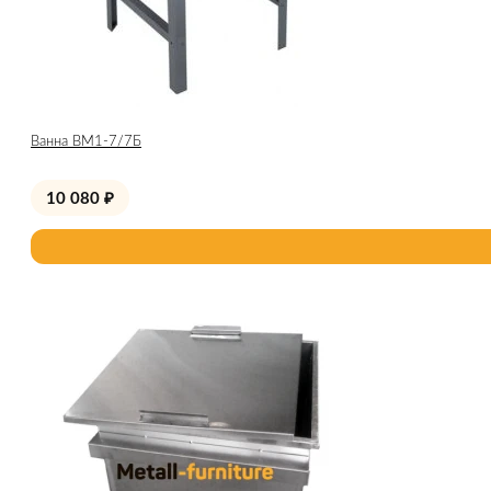
Ванна ВМ1-7/7Б
10 080
₽