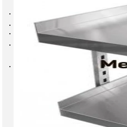
INFO@METALL-FURNITURE.RU
8 (800) 333-87-80
Корзина
Корзина пуста.