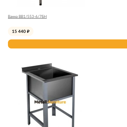
Ванна ВВ1/553-6/7БН
15 440
₽