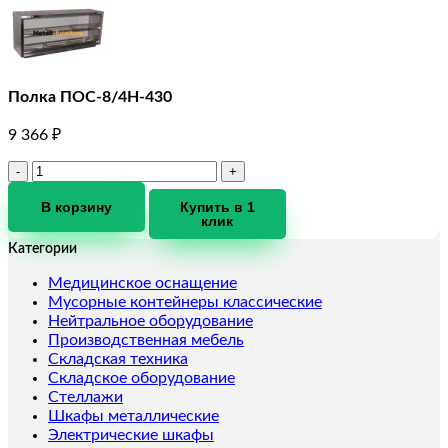
Полка ПОС-8/4Н-430
9 366
₽
Количество
товара
Полка
В корзину
Купить в 1
клик
ПОС-8/4Н-430
Категории
Медицинское оснащение
Мусорные контейнеры классические
Нейтральное оборудование
Производственная мебель
Складская техника
Складское оборудование
Стеллажи
Шкафы металлические
Электрические шкафы