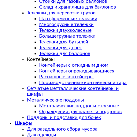
Стойки для газовых баллонов
Склад и хранилища для баллонов
Тележки для перевозки грузов
Платформенные тележки
Многоярусные тележки
Тележки двухколесные
Большегрузные тележки
Тележки для бутылей
Тележки для денег
Тележки для баллонов
Контейнеры
Контейнеры с откидным дном
Контейнеры опрокидывающиеся
Распашные контейнеры
Производственные контейнеры и тара
Сетчатые метталлические контейнеры и
шкафы
Металлические поддоны
Металлические поддоны стоечные
Ограждения для паллет и поддонов
Поддоны и подставки для бочек
Шкафы
Для раздельного сбора мусора
Для одежды