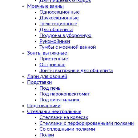
Для пищевых отходов
Моечные ванны
Односекционные
Двухсекционные
Трехсекционные
Для общепита
Поддоны в уборочную
Рукомойники
Тумбы с моечной ванной
Зонты вытяжные
Пристенные
Островные
Зонты вытяжные для общепита
Лари для овощей
Подставки
Под печь
Под пароконвектомат
Под кипятильник
Подтоварники
Стеллажи нейтральные
Стеллажи на колесах
Стеллажи с перфорированными полками
Со сплошными полками
Полки