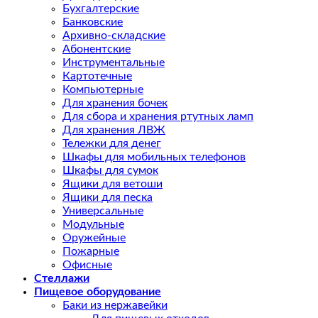
Бухгалтерские
Банковские
Архивно-складские
Абонентские
Инструментальные
Картотечные
Компьютерные
Для хранения бочек
Для сбора и хранения ртутных ламп
Для хранения ЛВЖ
Тележки для денег
Шкафы для мобильных телефонов
Шкафы для сумок
Ящики для ветоши
Ящики для песка
Универсальные
Модульные
Оружейные
Пожарные
Офисные
Стеллажи
Пищевое оборудование
Баки из нержавейки