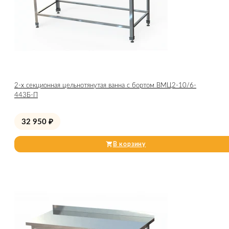
2-х секционная цельнотянутая ванна с бортом ВМЦ2-10/6-
443Б-П
32 950
₽
В корзину