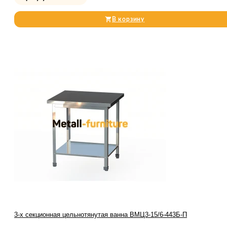
В корзину
3-х секционная цельнотянутая ванна ВМЦ3-15/6-443Б-П