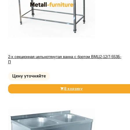
2-х секционная цельнотянутая ванна с бортом ВМЦ2-12/7-553Б-
П
Цену уточняйте
В корзину