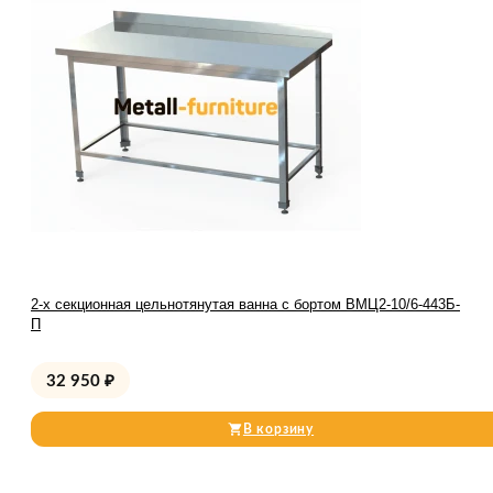
2-х секционная цельнотянутая ванна с бортом ВМЦ2-10/6-443Б-
П
32 950
₽
В корзину