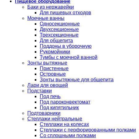
Пищевое оборудование
Баки из нержавейки
Для пищевых отходов
Моечные ванны
Односекционные
Двухсекционные
Трехсекционные
Для общепита
Поддоны в уборочную
Рукомойники
Тумбы с моечной ванной
Зонты вытяжные
Пристенные
Островные
Зонты вытяжные для общепита
Лари для овощей
Подставки
Под печь
Под пароконвектомат
Под кипятильник
Подтоварники
Стеллажи нейтральные
Стеллажи на колесах
Стеллажи с перфорированными полками
Со сплошными полками