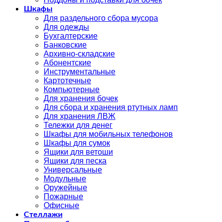
Шкафы
Для раздельного сбора мусора
Для одежды
Бухгалтерские
Банковские
Архивно-складские
Абонентские
Инструментальные
Картотечные
Компьютерные
Для хранения бочек
Для сбора и хранения ртутных ламп
Для хранения ЛВЖ
Тележки для денег
Шкафы для мобильных телефонов
Шкафы для сумок
Ящики для ветоши
Ящики для песка
Универсальные
Модульные
Оружейные
Пожарные
Офисные
Стеллажи