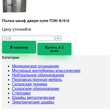
Полка-шкаф двери-купе ПЗК-8/4/6
Цену уточняйте
Количество
товара
Полка-
В корзину
Купить в 1
клик
шкаф
двери-
Категории
купе
ПЗК-8/4/6
Медицинское оснащение
Мусорные контейнеры классические
Нейтральное оборудование
Производственная мебель
Складская техника
Складское оборудование
Стеллажи
Шкафы металлические
Электрические шкафы