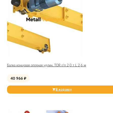
Балка концевая опорная удлин. TOR г/п 2,0 т L 2,6 м
40 966
₽
В корзину