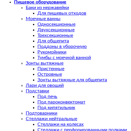
Пищевое оборудование
Баки из нержавейки
Для пищевых отходов
Моечные ванны
Односекционные
Двухсекционные
Трехсекционные
Для общепита
Поддоны в уборочную
Рукомойники
Тумбы с моечной ванной
Зонты вытяжные
Пристенные
Островные
Зонты вытяжные для общепита
Лари для овощей
Подставки
Под печь
Под пароконвектомат
Под кипятильник
Подтоварники
Стеллажи нейтральные
Стеллажи на колесах
Стеллажи с перфорированными полками