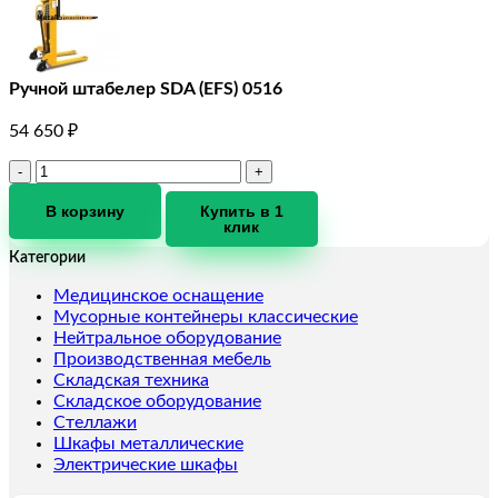
Ручной штабелер SDA (EFS) 0516
54 650
₽
Количество
товара
Ручной
В корзину
Купить в 1
клик
штабелер
SDA
Категории
(EFS)
0516
Медицинское оснащение
Мусорные контейнеры классические
Нейтральное оборудование
Производственная мебель
Складская техника
Складское оборудование
Стеллажи
Шкафы металлические
Электрические шкафы