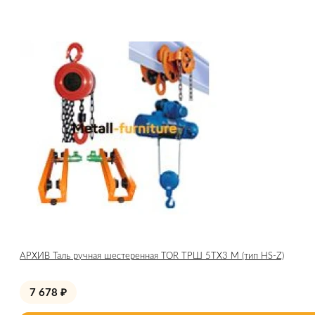
АРХИВ Таль ручная шестеренная TOR ТРШ 5ТХ3 М (тип HS-Z)
7 678
₽