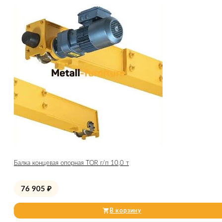
Балка концевая опорная TOR г/п 10,0 т
76 905
₽
В корзину