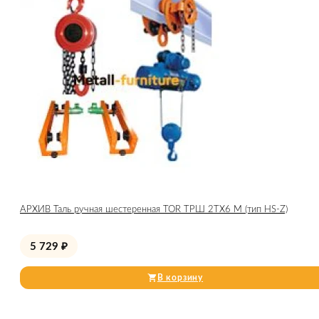
АРХИВ Таль ручная шестеренная TOR ТРШ 2ТХ6 М (тип HS-Z)
5 729
₽
В корзину