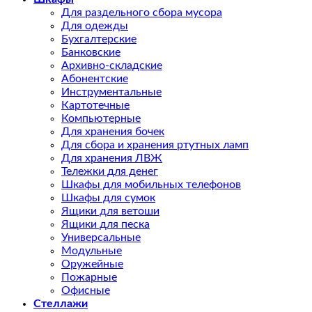
Для раздельного сбора мусора
Для одежды
Бухгалтерские
Банковские
Архивно-складские
Абонентские
Инструментальные
Картотечные
Компьютерные
Для хранения бочек
Для сбора и хранения ртутных ламп
Для хранения ЛВЖ
Тележки для денег
Шкафы для мобильных телефонов
Шкафы для сумок
Ящики для ветоши
Ящики для песка
Универсальные
Модульные
Оружейные
Пожарные
Офисные
Стеллажи