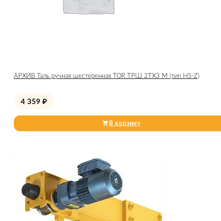
АРХИВ Таль ручная шестеренная TOR ТРШ 2ТХ3 М (тип HS-Z)
4 359
₽
В корзину