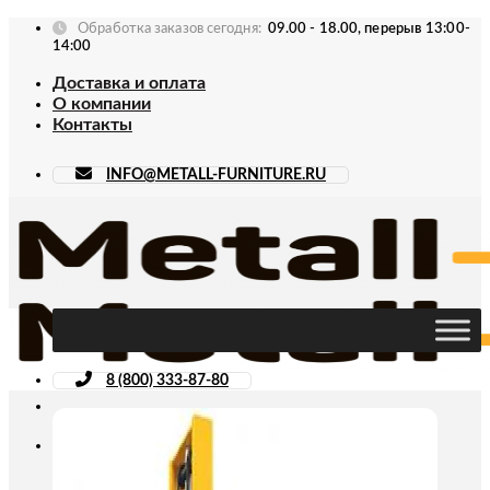
Skip
Обработка заказов сегодня:
09.00 - 18.00, перерыв 13:00-
to
14:00
content
Доставка и оплата
О компании
Контакты
INFO@METALL-FURNITURE.RU
8 (800) 333-87-80
Искать: