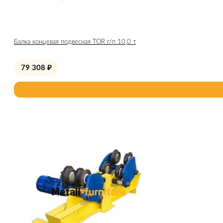
Балка концевая подвесная TOR г/п 10,0 т
79 308
₽