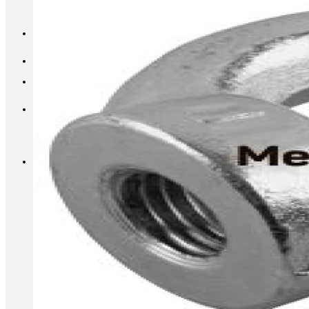
INFO@METALL-FURNITURE.RU
8 (800) 333-87-80
Корзина
Корзина пуста.