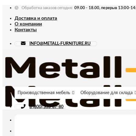
Skip
Обработка заказов сегодня:
09.00 - 18.00, перерыв 13:00-14
to
Доставка и оплата
content
О компании
Контакты
INFO@METALL-FURNITURE.RU
Производственная мебель
Оборудование для склада
8 (800) 333-87-80
Искать: