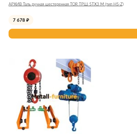
АРХИВ Таль ручная шестеренная TOR ТРШ 5ТХ3 М (тип HS-Z)
7 678
₽