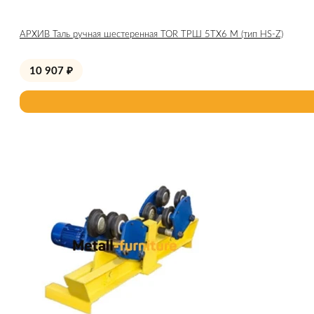
АРХИВ Таль ручная шестеренная TOR ТРШ 5ТХ6 М (тип HS-Z)
10 907
₽