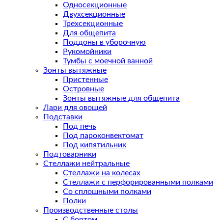
Односекционные
Двухсекционные
Трехсекционные
Для общепита
Поддоны в уборочную
Рукомойники
Тумбы с моечной ванной
Зонты вытяжные
Пристенные
Островные
Зонты вытяжные для общепита
Лари для овощей
Подставки
Под печь
Под пароконвектомат
Под кипятильник
Подтоварники
Стеллажи нейтральные
Стеллажи на колесах
Стеллажи с перфорированными полками
Со сплошными полками
Полки
Производственные столы
С бортом