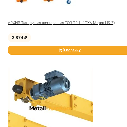
АРХИВ Таль ручная шестеренная TOR ТРШ 1ТХ6 М (тип HS-Z)
3 874
₽
В корзину