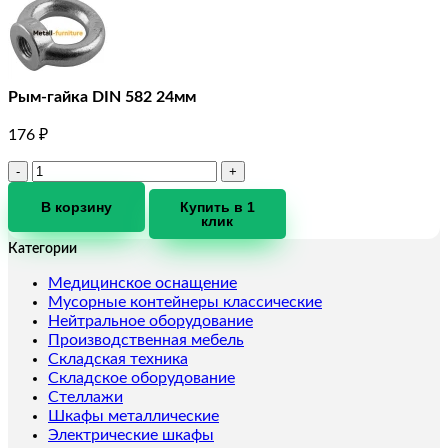
Рым-гайка DIN 582 24мм
176
₽
Количество
товара
Рым-
В корзину
Купить в 1
клик
гайка
DIN
Категории
582
24мм
Медицинское оснащение
Мусорные контейнеры классические
Нейтральное оборудование
Производственная мебель
Складская техника
Складское оборудование
Стеллажи
Шкафы металлические
Электрические шкафы