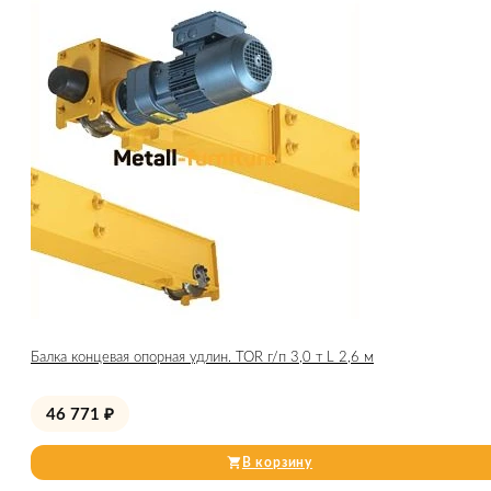
Балка концевая опорная удлин. TOR г/п 3,0 т L 2,6 м
46 771
₽
В корзину