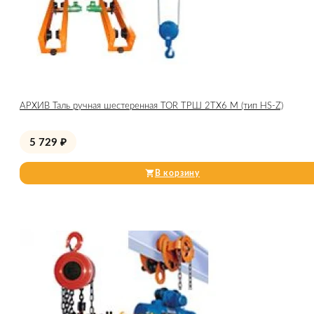
АРХИВ Таль ручная шестеренная TOR ТРШ 2ТХ6 М (тип HS-Z)
5 729
₽
В корзину