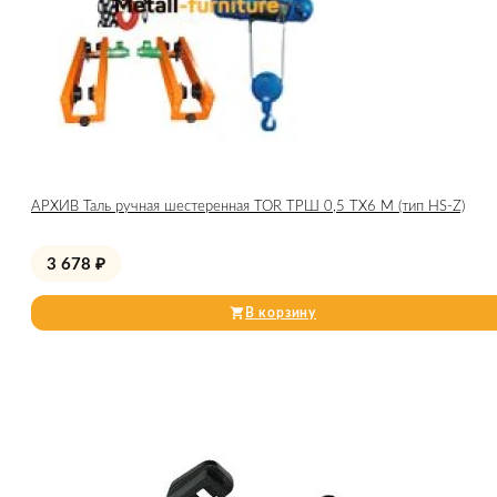
АРХИВ Таль ручная шестеренная TOR ТРШ 0,5 ТХ6 М (тип HS-Z)
3 678
₽
В корзину