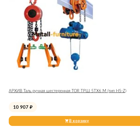
АРХИВ Таль ручная шестеренная TOR ТРШ 5ТХ6 М (тип HS-Z)
10 907
₽
В корзину