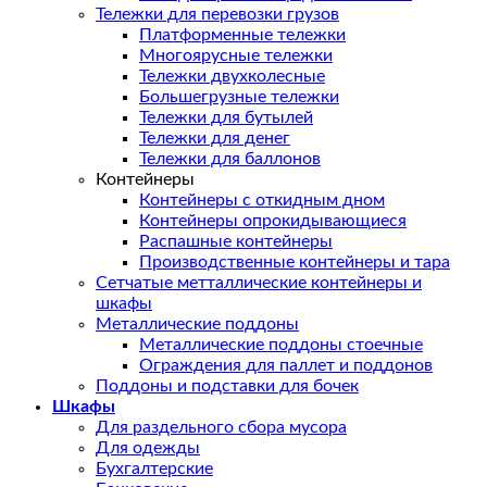
Тележки для перевозки грузов
Платформенные тележки
Многоярусные тележки
Тележки двухколесные
Большегрузные тележки
Тележки для бутылей
Тележки для денег
Тележки для баллонов
Контейнеры
Контейнеры с откидным дном
Контейнеры опрокидывающиеся
Распашные контейнеры
Производственные контейнеры и тара
Сетчатые метталлические контейнеры и
шкафы
Металлические поддоны
Металлические поддоны стоечные
Ограждения для паллет и поддонов
Поддоны и подставки для бочек
Шкафы
Для раздельного сбора мусора
Для одежды
Бухгалтерские