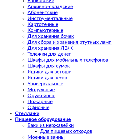
Банковские
Архивно-складские
Абонентские
Инструментальные
Картотечные
Компьютерные
Для хранения бочек
Для сбора и хранения ртутных ламп
Для хранения ЛВЖ
Тележки для денег
Шкафы для мобильных телефонов
Шкафы для сумок
Ящики для ветоши
Ящики для песка
Универсальные
Модульные
Оружейные
Пожарные
Офисные
Стеллажи
Пищевое оборудование
Баки из нержавейки
Для пищевых отходов
Моечные ванны