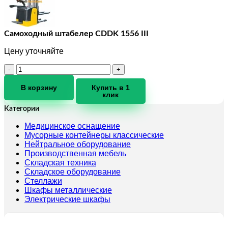
Самоходный штабелер CDDK 1556 III
Цену уточняйте
Количество
товара
Самоходный
В корзину
Купить в 1
клик
штабелер
CDDK
Категории
1556
III
Медицинское оснащение
Мусорные контейнеры классические
Нейтральное оборудование
Производственная мебель
Складская техника
Складское оборудование
Стеллажи
Шкафы металлические
Электрические шкафы