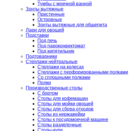
Тумбы с моечной ванной
Зонты вытяжные
Пристенные
Островные
Зонты вытяжные для общепита
Лари для овощей
Подставки
Под печь
Под пароконвектомат
Под кипятильник
Подтоварники
Стеллажи нейтральные
Стеллажи на колесах
Стеллажи с перфорированными полками
Со сплошными полками
Полки
Производственные столы
С бортом
Столы для кофемашин
Столы для мойки овощей
Столы для сбора отходов
Столы из нержавейки
Столы к посудомоечной машине
Столы разделочные
Столы-купе