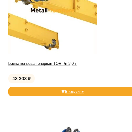
Балка концевая опорная TOR г/п 3,0 т
43 303
₽
В корзину