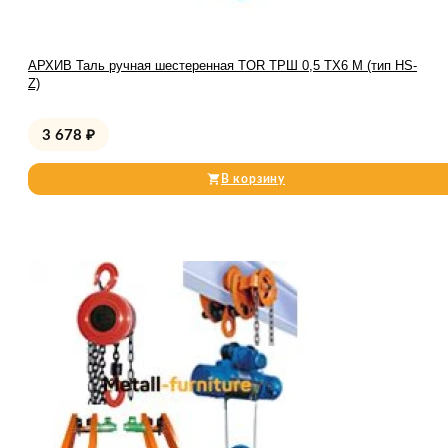
АРХИВ Таль ручная шестеренная TOR ТРШ 0,5 ТХ6 М (тип HS-
Z)
3 678
₽
В корзину