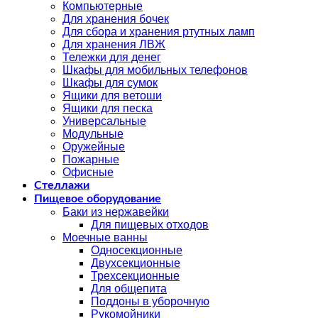
Компьютерные
Для хранения бочек
Для сбора и хранения ртутных ламп
Для хранения ЛВЖ
Тележки для денег
Шкафы для мобильных телефонов
Шкафы для сумок
Ящики для ветоши
Ящики для песка
Универсальные
Модульные
Оружейные
Пожарные
Офисные
Стеллажи
Пищевое оборудование
Баки из нержавейки
Для пищевых отходов
Моечные ванны
Односекционные
Двухсекционные
Трехсекционные
Для общепита
Поддоны в уборочную
Рукомойники