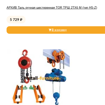
АРХИВ Таль ручная шестеренная TOR ТРШ 2ТХ6 М (тип HS-Z)
5 729
₽
В корзину