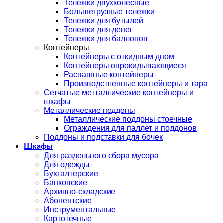
Тележки двухколесные
Большегрузные тележки
Тележки для бутылей
Тележки для денег
Тележки для баллонов
Контейнеры
Контейнеры с откидным дном
Контейнеры опрокидывающиеся
Распашные контейнеры
Производственные контейнеры и тара
Сетчатые метталлические контейнеры и
шкафы
Металлические поддоны
Металлические поддоны стоечные
Ограждения для паллет и поддонов
Поддоны и подставки для бочек
Шкафы
Для раздельного сбора мусора
Для одежды
Бухгалтерские
Банковские
Архивно-складские
Абонентские
Инструментальные
Картотечные