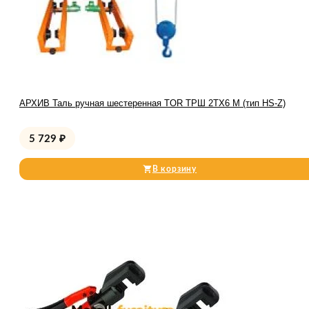
АРХИВ Таль ручная шестеренная TOR ТРШ 2ТХ6 М (тип HS-Z)
5 729
₽
В корзину