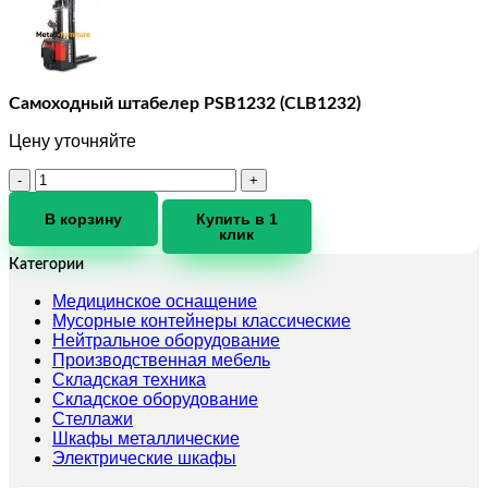
Самоходный штабелер PSB1232 (CLB1232)
Цену уточняйте
Количество
товара
Самоходный
В корзину
Купить в 1
клик
штабелер
PSB1232
Категории
(CLB1232)
Медицинское оснащение
Мусорные контейнеры классические
Нейтральное оборудование
Производственная мебель
Складская техника
Складское оборудование
Стеллажи
Шкафы металлические
Электрические шкафы