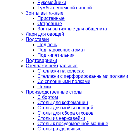
Рукомойники
Тумбы с моечной ванной
Зонты вытяжные
Пристенные
Островные
Зонты вытяжные для общепита
Лари для овощей
Подставки
Под печь
Под пароконвектомат
Под кипятильник
Подтоварники
Стеллажи нейтральные
Стеллажи на колесах
Стеллажи с перфорированными полками
Со сплошными полками
Полки
Производственные столы
С бортом
Столы для кофемашин
Столы для мойки овощей
Столы для сбора отходов
Столы из нержавейки
Столы к посудомоечной машине
Столы разделочные