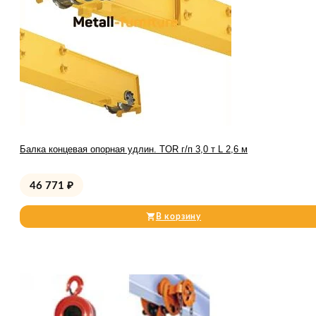
Балка концевая опорная удлин. TOR г/п 3,0 т L 2,6 м
46 771
₽
В корзину