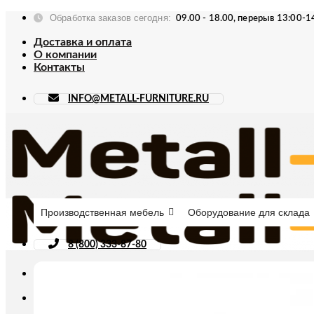
Skip
Обработка заказов сегодня:
09.00 - 18.00, перерыв 13:00-1
to
content
Доставка и оплата
О компании
Контакты
INFO@METALL-FURNITURE.RU
Производственная мебель
Оборудование для склада
8 (800) 333-87-80
Искать: