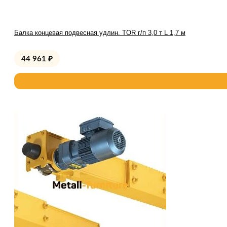
Балка концевая подвесная удлин. TOR г/п 3,0 т L 1,7 м
44 961
₽