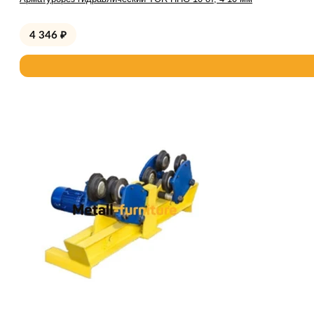
4 346
₽