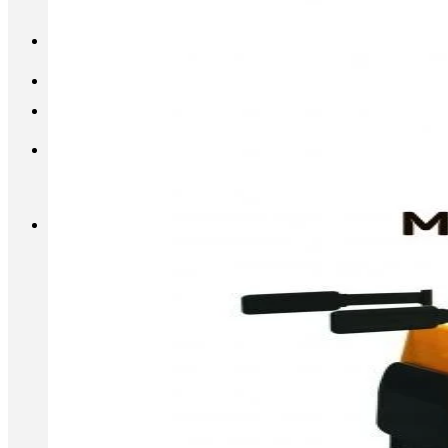
INFO@METALL-FURNITURE.RU
8 (800) 333-87-80
Корзина
Корзина пуста.