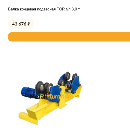
Балка концевая подвесная TOR г/п 3,0 т
43 676
₽