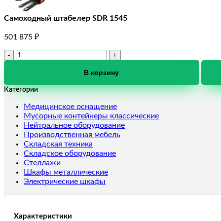
Самоходный штабелер SDR 1545
501 875
₽
Количество
товара
Самоходный
В корзину
штабелер
Категории
SDR
1545
Медицинское оснащение
Мусорные контейнеры классические
Нейтральное оборудование
Производственная мебель
Складская техника
Складское оборудование
Стеллажи
Шкафы металлические
Электрические шкафы
Характеристики