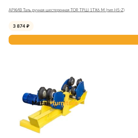
АРХИВ Таль ручная шестеренная TOR ТРШ 1ТХ6 М (тип HS-Z)
3 874
₽